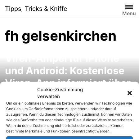
S
Tipps, Tricks & Kniffe
k
Menu
i
p
fh gelsenkirchen
t
o
c
Viren-Ampel für iPhone
o
n
und Android: Kostenlose
t
e
Viren-App informiert über
n
Cookie-Zustimmung
aktuelle Gefahren und
t
verwalten
Um dir ein optimales Erlebnis zu bieten, verwenden wir Technologien wie
Sicherheitslücken
Cookies, um Geräteinformationen zu speichern und/oder darauf
zuzugreifen. Wenn du diesen Technologien zustimmst, können wir Daten
wie das Surfverhalten oder eindeutige IDs auf dieser Website verarbeiten.
Wenn du deine Zustimmung nicht erteilst oder zurückziehst, können
bestimmte Merkmale und Funktionen beeinträchtigt werden.