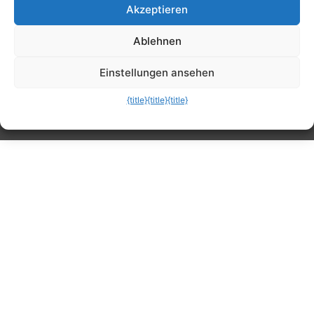
Akzeptieren
Tipps, Anleitungen, Ratgeber, Support und
Ablehnen
mehr
Einstellungen ansehen
{title}
{title}
{title}
Die mobile Version verlassen