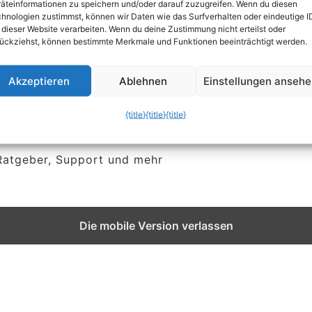
äteinformationen zu speichern und/oder darauf zuzugreifen. Wenn du diesen
hnologien zustimmst, können wir Daten wie das Surfverhalten oder eindeutige I
 dieser Website verarbeiten. Wenn du deine Zustimmung nicht erteilst oder
ückziehst, können bestimmte Merkmale und Funktionen beeinträchtigt werden.
rt
Akzeptieren
Ablehnen
Einstellungen anseh
{title}
{title}
{title}
 Ratgeber, Support und mehr
Die mobile Version verlassen