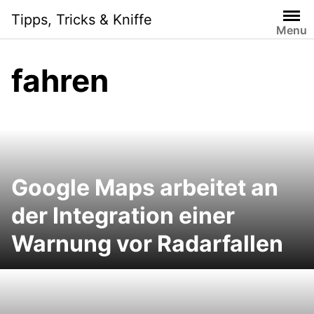
S
Tipps, Tricks & Kniffe
k
Menu
i
p
fahren
t
o
c
o
n
t
e
Google Maps arbeitet an
n
der Integration einer
t
Warnung vor Radarfallen