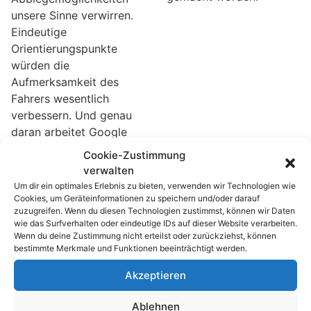
unsere Sinne verwirren.
Eindeutige
Orientierungspunkte
würden die
Aufmerksamkeit des
Fahrers wesentlich
verbessern. Und genau
daran arbeitet Google
Maps.
Cookie-Zustimmung
verwalten
Google Maps mobil:
Um dir ein optimales Erlebnis zu bieten, verwenden wir Technologien wie
Cookies, um Geräteinformationen zu speichern und/oder darauf
Navigation per
zuzugreifen. Wenn du diesen Technologien zustimmst, können wir Daten
Spracheingabe
wie das Surfverhalten oder eindeutige IDs auf dieser Website verarbeiten.
Wenn du deine Zustimmung nicht erteilst oder zurückziehst, können
Etliche Hersteller von
bestimmte Merkmale und Funktionen beeinträchtigt werden.
Navigationsgeräten
Akzeptieren
statten ihre Produkte
mittlerweile auch mit
Taxi-Kosten vor
Ablehnen
einer Spracherkennung