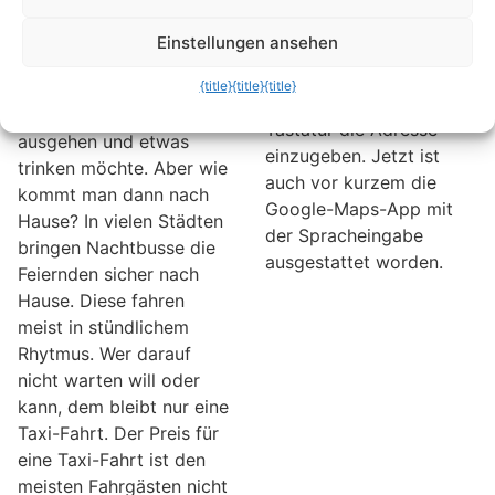
dem Fahrtantritt
aus. Das ist wesentlich
ermitteln
Einstellungen ansehen
bequemer und vor allen
Don´t Drink & Drive! Das
Dingen auch einfacher
{title}
{title}
{title}
sollte der Maßstab sein,
als über eine Mini-
wenn man abends
Tastatur die Adresse
ausgehen und etwas
einzugeben. Jetzt ist
trinken möchte. Aber wie
auch vor kurzem die
kommt man dann nach
Google-Maps-App mit
Hause? In vielen Städten
der Spracheingabe
bringen Nachtbusse die
ausgestattet worden.
Feiernden sicher nach
Hause. Diese fahren
meist in stündlichem
Rhytmus. Wer darauf
nicht warten will oder
kann, dem bleibt nur eine
Taxi-Fahrt. Der Preis für
eine Taxi-Fahrt ist den
meisten Fahrgästen nicht