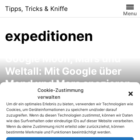
S
Tipps, Tricks & Kniffe
k
Menu
i
p
expeditionen
t
o
c
Google Moon, Mars und
o
n
Weltall: Mit Google über
t
e
Mond und Mars spazieren
n
Cookie-Zustimmung
oder den Weltraum
t
verwalten
Um dir ein optimales Erlebnis zu bieten, verwenden wir Technologien wie
erkunden
Cookies, um Geräteinformationen zu speichern und/oder darauf
zuzugreifen. Wenn du diesen Technologien zustimmst, können wir Daten
wie das Surfverhalten oder eindeutige IDs auf dieser Website verarbeiten.
Wenn du deine Zustimmung nicht erteilst oder zurückziehst, können
bestimmte Merkmale und Funktionen beeinträchtigt werden.