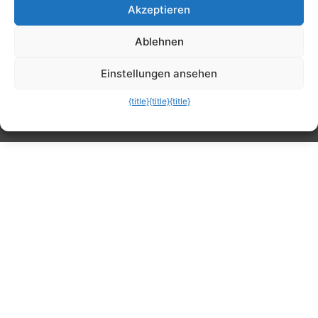
Akzeptieren
Tipps, Anleitungen, Ratgeber, Support und
Ablehnen
mehr
Einstellungen ansehen
{title}
{title}
{title}
Die mobile Version verlassen