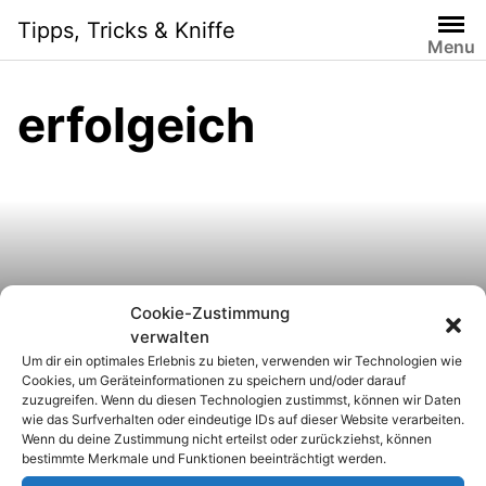
S
Tipps, Tricks & Kniffe
k
Menu
i
p
erfolgeich
t
o
c
o
n
t
e
n
Cookie-Zustimmung
5 Jahre Funkstille: Der
t
verwalten
Um dir ein optimales Erlebnis zu bieten, verwenden wir Technologien wie
PreisHai ist wieder da.
Cookies, um Geräteinformationen zu speichern und/oder darauf
zuzugreifen. Wenn du diesen Technologien zustimmst, können wir Daten
wie das Surfverhalten oder eindeutige IDs auf dieser Website verarbeiten.
Wenn du deine Zustimmung nicht erteilst oder zurückziehst, können
bestimmte Merkmale und Funktionen beeinträchtigt werden.