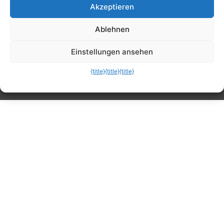
Akzeptieren
Tipps, Anleitungen, Ratgeber, Support und
Ablehnen
mehr
Einstellungen ansehen
{title}
{title}
{title}
Die mobile Version verlassen