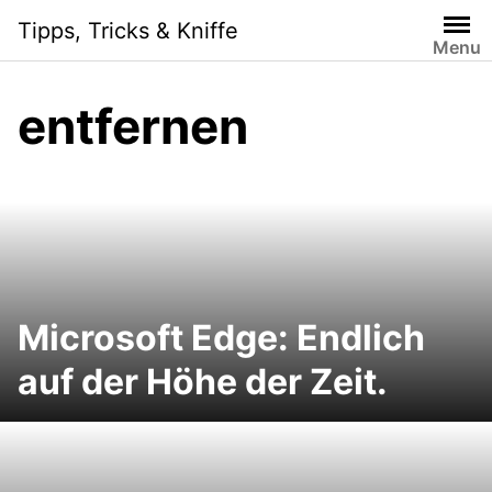
S
Tipps, Tricks & Kniffe
k
Menu
i
p
entfernen
t
o
c
o
n
t
e
n
Microsoft Edge: Endlich
t
auf der Höhe der Zeit.