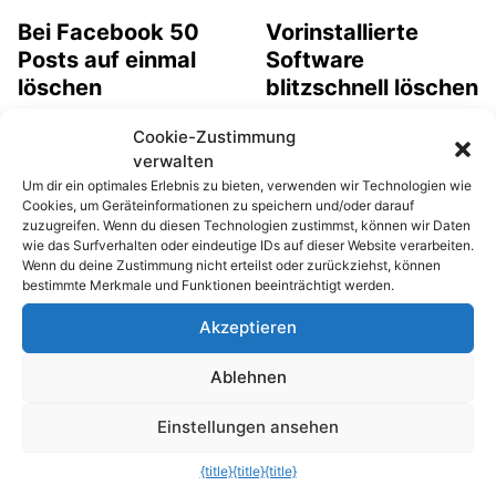
Bei Facebook 50
Vorinstallierte
Posts auf einmal
Software
löschen
blitzschnell löschen
Jeder Facebook-Nutzer
Startet man einen neuen
Cookie-Zustimmung
hat bestimmt schon
PC oder ein neues
verwalten
einmal Beiträge
Notebook, stellt man
Um dir ein optimales Erlebnis zu bieten, verwenden wir Technologien wie
gepostet, die man später
ziemlich schnell fest,
Cookies, um Geräteinformationen zu speichern und/oder darauf
als peinlich empfindet.
dass etliche Programme
zuzugreifen. Wenn du diesen Technologien zustimmst, können wir Daten
wie das Surfverhalten oder eindeutige IDs auf dieser Website verarbeiten.
Besonders dann, wenn
bereits vorinstalliert sind.
Wenn du deine Zustimmung nicht erteilst oder zurückziehst, können
man neue Freunde oder
Oft handelt es sich dabei
bestimmte Merkmale und Funktionen beeinträchtigt werden.
Kollegen kennenlernt. Da
um Software wie Anti-
Akzeptieren
der „normale“
Viren-Programme, Media
Löschprozess recht
Player und Brenner-
Ablehnen
aufwendig ist, sollte man
Tools. Diese sogenannte
bei umfangreicheren
Bloatware lässt sich
Einstellungen ansehen
Löschprozessen die
meist schnell und
Beitragsverwaltung
problemlos entfernen.
{title}
{title}
{title}
nutzen.