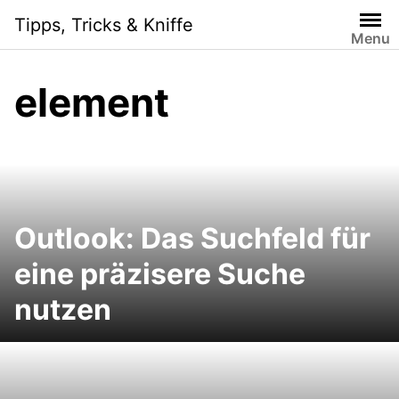
S
Tipps, Tricks & Kniffe
k
Menu
i
p
element
t
o
c
o
n
t
e
Outlook: Das Suchfeld für
n
eine präzisere Suche
t
nutzen