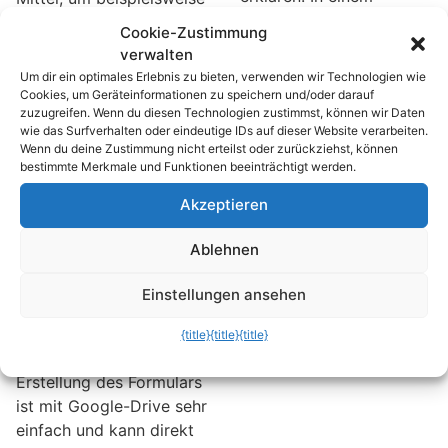
unserer früheren Artikel
Wünsche oder
Cookie-Zustimmung
beschrieben wir bereits
Meinungen eines
verwalten
wie man bei Excel-
Personenkreises zu
Um dir ein optimales Erlebnis zu bieten, verwenden wir Technologien wie
Tabellen einen Zeitstrahl
ermitteln. Dabei
Cookies, um Geräteinformationen zu speichern und/oder darauf
zuzugreifen. Wenn du diesen Technologien zustimmst, können wir Daten
erzeugt. Für
erstrecken sich die
wie das Surfverhalten oder eindeutige IDs auf dieser Website verarbeiten.
Präsentationen lässt sich
Einsatzmöglichkeiten
Wenn du deine Zustimmung nicht erteilst oder zurückziehst, können
natürlich auch mit
nicht nur auf betriebliche
bestimmte Merkmale und Funktionen beeinträchtigt werden.
PowerPoint eine
Zwecke. Auch im
Akzeptieren
Zeitleiste erstellen. Und
privaten Bereich, zum
das sogar noch einfacher
Beispiel in der
Ablehnen
als bei Excel.
Vorbereitungsphase von
größeren Feierlichkeiten
Einstellungen ansehen
können Umfrage-
Formulare prima
{title}
{title}
{title}
eingesetzt werden. Die
Erstellung des Formulars
ist mit Google-Drive sehr
einfach und kann direkt