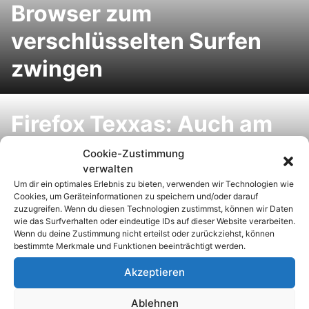
Browser zum
verschlüsselten Surfen
zwingen
Firefox Texxas: Auch am
Computer jederzeit das
Cookie-Zustimmung
verwalten
Fernsehprogramm im
Um dir ein optimales Erlebnis zu bieten, verwenden wir Technologien wie
Cookies, um Geräteinformationen zu speichern und/oder darauf
Blick haben
zuzugreifen. Wenn du diesen Technologien zustimmst, können wir Daten
wie das Surfverhalten oder eindeutige IDs auf dieser Website verarbeiten.
Wenn du deine Zustimmung nicht erteilst oder zurückziehst, können
bestimmte Merkmale und Funktionen beeinträchtigt werden.
Akzeptieren
Die Sims Mittelalter
iPhone, iPod touch
kostenlos – Für
& iPad Games: Alle
Ablehnen