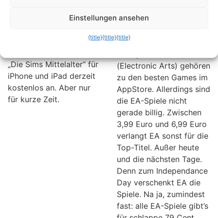
iPhone und iPad
EA-Spiele für
schlappe 79 Cent
Sie spielen gerne Sims?
Einstellungen ansehen
kaufen – aber nur
Dann sollten Sie sich
{title}
{title}
{title}
für kurze Zeit
beeilen. Denn Hersteller
Electronic Arts bietet
Die Spiele von EA
„Die Sims Mittelalter“ für
(Electronic Arts) gehören
iPhone und iPad derzeit
zu den besten Games im
kostenlos an. Aber nur
AppStore. Allerdings sind
für kurze Zeit.
die EA-Spiele nicht
gerade billig. Zwischen
3,99 Euro und 6,99 Euro
verlangt EA sonst für die
Top-Titel. Außer heute
und die nächsten Tage.
Denn zum Independance
Day verschenkt EA die
Spiele. Na ja, zumindest
fast: alle EA-Spiele gibt’s
für schlappe 79 Cent.