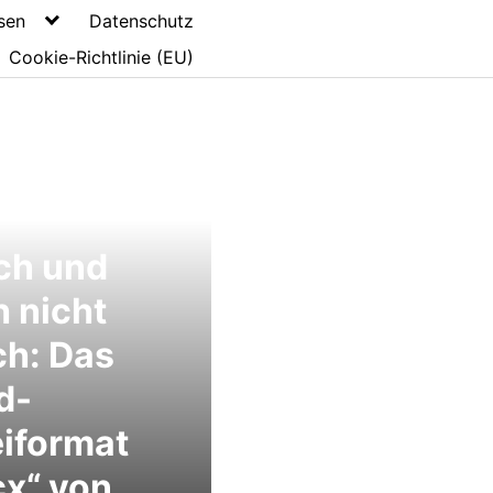
sen
Datenschutz
Cookie-Richtlinie (EU)
ch und
 nicht
ch: Das
d-
iformat
x“ von