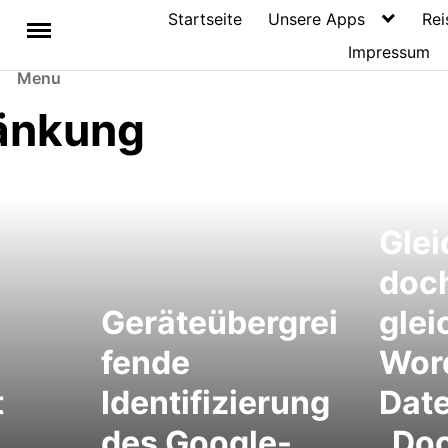
Startseite
Unsere Apps
Rei
Impressum
Menu
änkung
Glei
doch
Geräteübergrei
glei
fende
Wor
t
Identifizierung
Date
des Google-
„Doc