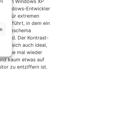
ng von Windows XP
Ds
e Windows-Entwickler
dus für extremen
eingeführt, in dem ein
en
es Farbschema
t wird. Der Kontrast-
gnet sich auch ideal,
 Sonne mal wieder
und kaum etwas auf
or zu entziffern ist.