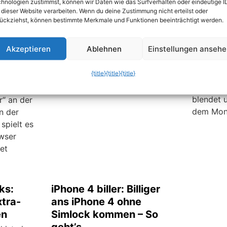
Einführu
äteren
rassistischen Inhalten. Damit die
hnologien zustimmst, können wir Daten wie das Surfverhalten oder eindeutige I
 dieser Website verarbeiten. Wenn du deine Zustimmung nicht erteilst oder
haben di
 muss die
Kleinen vor solchen Seiten
ückziehst, können bestimmte Merkmale und Funktionen beeinträchtigt werden.
einen Mo
der
geschützt sind oder den
Kontrast 
r man
Rechner nicht zu lange
Akzeptieren
Ablehnen
Einstellungen anseh
speziell
 erneut
benutzen, können Sie für die
verwende
n sind
Benutzerkonten der Kinder eine
{title}
{title}
{title}
Modus ei
ellend.
Kindersicherung aktivieren.
wenn die
 mit dem
blendet 
“ an der
dem Monit
n der
spielt es
owser
et
ks:
iPhone 4 biller: Billiger
tra-
ans iPhone 4 ohne
en
Simlock kommen – So