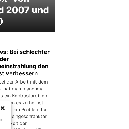
d 2007 und
0
s: Bei schlechter
oder
einstrahlung den
st verbessern
bei der Arbeit mit dem
k hat man manchmal
s ein Kontrastproblem.
, wenn es zu hell ist.
st das ein Problem für
 mit eingeschränkter
um
eit. Seit der