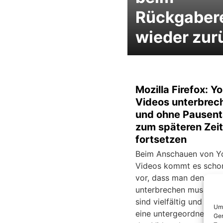
Rückgaber
wieder zur
Mozilla Firefox: Y
Videos unterbrec
und ohne Pausent
zum späteren Zei
fortsetzen
Beim Anschauen von Y
Videos kommt es scho
vor, dass man den Clip
unterbrechen muss. Di
sind vielfältig und spie
Um 
eine untergeordnete Ro
Ger