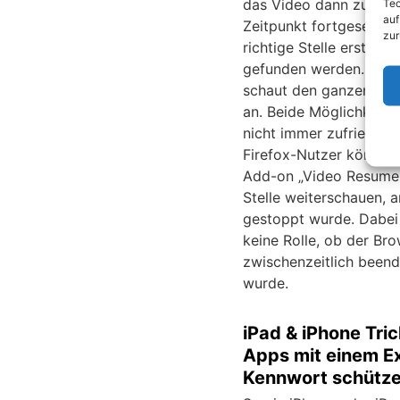
das Video dann zum sp
Tec
auf
Zeitpunkt fortgesetzt,
zur
richtige Stelle erst wie
gefunden werden. Ode
schaut den ganzen Clip
an. Beide Möglichkeite
nicht immer zufriedenst
Firefox-Nutzer können
Add-on „Video Resumer
Stelle weiterschauen, a
gestoppt wurde. Dabei 
keine Rolle, ob der Br
zwischenzeitlich beend
wurde.
iPad & iPhone Tric
Apps mit einem Ex
Kennwort schütz