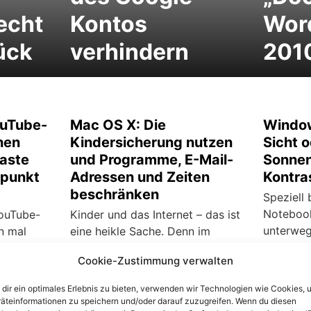
echt
Kontos
Wor
ück
verhindern
201
ouTube-
Mac OS X: Die
Window
hen
Kindersicherung nutzen
Sicht 
aste
und Programme, E-Mail-
Sonnen
tpunkt
Adressen und Zeiten
Kontra
beschränken
Speziell 
Noteboo
ouTube-
Kinder und das Internet – das ist
unterweg
n mal
eine heikle Sache. Denn im
Vor allem
Internet wimmelt es vor
Cookie-Zustimmung verwalten
Ebenso i
e Gründe
jugendgefährdenden Seiten mit
Menschen
len nur
pornografischen,
dir ein optimales Erlebnis zu bieten, verwenden wir Technologien wie Cookies, 
Sehfähigk
lle. Wird
gewaltverherrlichenden oder
äteinformationen zu speichern und/oder darauf zuzugreifen. Wenn du diesen