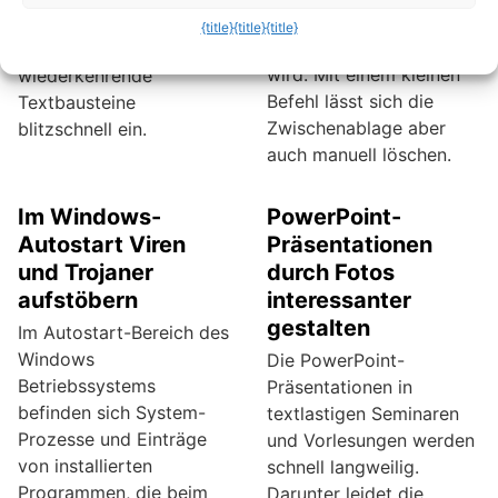
werden oder der
möchtest, mit dem
{title}
{title}
{title}
Computer ausgeschaltet
richtigen Tool fügst du
wird. Mit einem kleinen
wiederkehrende
Befehl lässt sich die
Textbausteine
Zwischenablage aber
blitzschnell ein.
auch manuell löschen.
Im Windows-
PowerPoint-
Autostart Viren
Präsentationen
und Trojaner
durch Fotos
aufstöbern
interessanter
gestalten
Im Autostart-Bereich des
Windows
Die PowerPoint-
Betriebssystems
Präsentationen in
befinden sich System-
textlastigen Seminaren
Prozesse und Einträge
und Vorlesungen werden
von installierten
schnell langweilig.
Programmen, die beim
Darunter leidet die