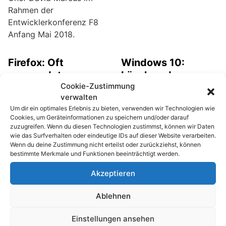
Rahmen der
Entwicklerkonferenz F8
Anfang Mai 2018.
Firefox: Oft
Windows 10:
verwendete
Löschen der
Cookie-Zustimmung
Textpassagen per
Zwischenablage
verwalten
Mausklick einfügen
Für das schnelle Kopieren
Um dir ein optimales Erlebnis zu bieten, verwenden wir Technologien wie
und Einfügen von Texten
Häufig verwendete
Cookies, um Geräteinformationen zu speichern und/oder darauf
oder Bildern gibt es seit
Texte, wie Grußformeln,
zuzugreifen. Wenn du diesen Technologien zustimmst, können wir Daten
wie das Surfverhalten oder eindeutige IDs auf dieser Website verarbeiten.
vielen Jahren die
Lieferhinweise oder
Wenn du deine Zustimmung nicht erteilst oder zurückziehst, können
Shortcuts [Strg][C] und
Disclaimer erfordern viel
bestimmte Merkmale und Funktionen beeinträchtigt werden.
[Strg][V]. Die markierten
Tipperei und kostet
Akzeptieren
Elemente werden dabei
wertvolle Zeit. Egal ob
in der Zwischenablage
du E-Mails schreiben,
Ablehnen
(Clipboard) gespeichert
Web-Formulare ausfüllen
und dann gelöscht, wenn
oder mehrere Artikel bei
Einstellungen ansehen
neue Inhalte kopiert
eBay einstellen