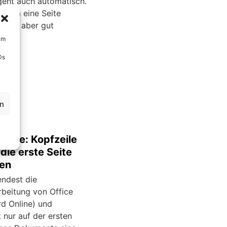
geht auch automatisch.
hl Um eine Seite
rn ist aber gut
.
um
Ds
en
nline: Kopfzeile
 die erste Seite
en
ndest die
rbeitung von Office
d Online) und
 nur auf der ersten