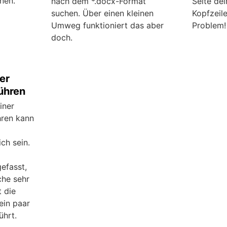
nen.
nach dem *.docx-Format
Seite de
suchen. Über einen kleinen
Kopfzeile
Umweg funktioniert das aber
Problem!
doch.
er
ühren
iner
ren kann
ich sein.
efasst,
che sehr
t die
ein paar
ührt.