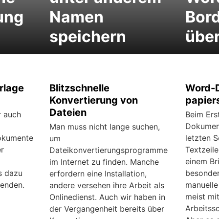
ung
Namen
Bord
speichern
übe
rlage
Blitzschnelle
Word-
Konvertierung von
papier
Dateien
r auch
Beim Ers
Dokument
Man muss nicht lange suchen,
Dokumente
letzten S
um
r
Textzeile
Dateikonvertierungsprogramme
einem Bri
im Internet zu finden. Manche
s dazu
besonder
erfordern eine Installation,
wenden.
manuelle
andere versehen ihre Arbeit als
meist mit
Onlinedienst. Auch wir haben in
Arbeitss
der Vergangenheit bereits über