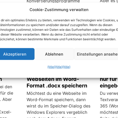
Aber es 
Konvertierungsprogramme
Der Befe
berichtet. Aber wie es sich mit
Cookie-Zustimmung verwalten
verkleine
meist kostenlosen Programmen
versteckt
verhält, sie verschwinden wenn
dir ein optimales Erlebnis zu bieten, verwenden wir Technologien wie Cookies, 
äteinformationen zu speichern und/oder darauf zuzugreifen. Wenn du diesen
der Anbieter seine Arbeit oder
hnologien zustimmst, können wir Daten wie das Surfverhalten oder eindeutige I
den Support einstellt. Trotzdem
 dieser Website verarbeiten. Wenn du deine Zustimmung nicht erteilst oder
finden wir immer wieder gute
ückziehst, können bestimmte Merkmale und Funktionen beeinträchtigt werden.
und zuverlässige neue
Produkte. So wie dieses kleine
Akzeptieren
Ablehnen
Einstellungen anseh
Multitalent.
{title}
{title}
{title}
uch
Word: Interessante
Word O
n
Webseiten im Word-
nur für
Format .docx speichern
eingeb
ei den
für die
Möchtest du eine Webseite im
Du verwe
. Aber
Word-Format speichern, dann
Textvera
wirst du im Speicher-Dialog des
365 (Wor
Excel-
Windows Explorers vergeblich
möchtest