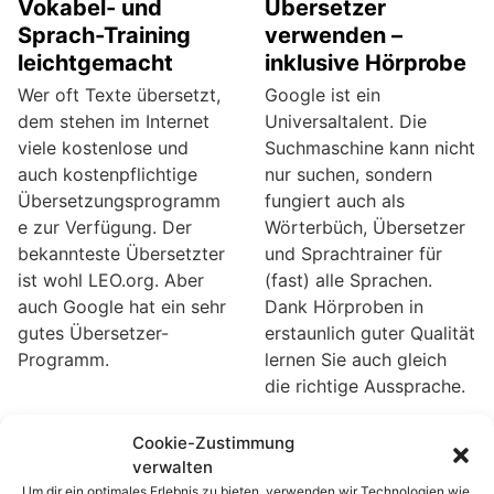
Vokabel- und
Übersetzer
Sprach-Training
verwenden –
leichtgemacht
inklusive Hörprobe
Wer oft Texte übersetzt,
Google ist ein
dem stehen im Internet
Universaltalent. Die
viele kostenlose und
Suchmaschine kann nicht
auch kostenpflichtige
nur suchen, sondern
Übersetzungsprogramm
fungiert auch als
e zur Verfügung. Der
Wörterbüch, Übersetzer
bekannteste Übersetzter
und Sprachtrainer für
ist wohl LEO.org. Aber
(fast) alle Sprachen.
auch Google hat ein sehr
Dank Hörproben in
gutes Übersetzer-
erstaunlich guter Qualität
Programm.
lernen Sie auch gleich
die richtige Aussprache.
Cookie-Zustimmung
Microsoft Office:
Leo.org: Schnell auf
verwalten
Direkt im Office-
das Leo-
Um dir ein optimales Erlebnis zu bieten, verwenden wir Technologien wie