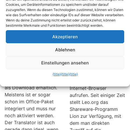
Programm Texte
Wörterbuch
Cookies, um Geräteinformationen zu speichern und/oder darauf
übersetzen
zugreifen – ohne
zuzugreifen. Wenn du diesen Technologien zustimmst, können wir Daten
wie das Surfverhalten oder eindeutige IDs auf dieser Website verarbeiten.
die Webseite
Wenn Sie gelegentlich
Wenn du deine Zustimmung nicht erteilst oder zurückziehst, können
aufzurufen
mit fremdsprachigen
bestimmte Merkmale und Funktionen beeinträchtigt werden.
Texten arbeiten und eine
Wer viel mit
Akzeptieren
schnelle und einfache
fremdsprachigen Texten
Übersetzungshilfe
arbeitet, oder nur
Ablehnen
benötigen, dann hat
Vokabeln übt, greift
Microsoft das Richtige
häufig zum bekanntesten
Einstellungen ansehen
für Sie. Der hauseigene
Online-Wörterbuch,
Tranlator bietet dies und
Leo.org. Bisher musste
{title}
{title}
{title}
ist obendrein kostenlos
man das Wörterbuch im
als Download erhältlich.
Internet-Browser
Meistens ist er sogar
aufrufen. Seit einiger Zeit
schon im Office-Paket
stellt Leo.org das
integriert und muss nur
Shareware-Programm
noch aktiviert werden.
Lion zur Verfügung, mit
Der Translator ist auch
dem man direkten
gerade dann ideal, wenn