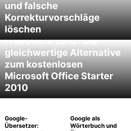
und falsche
Korrekturvorschläge
löschen
FreeOffice 2012: Die
gleichwertige Alternative
zum kostenlosen
Microsoft Office Starter
2010
Google-
Google als
Übersetzer:
Wörterbuch und