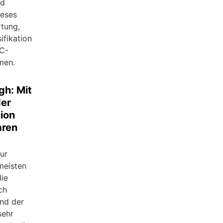
nd
ieses
rtung,
ifikation
AC-
men.
gh: Mit
der
ion
aren
ur
meisten
die
ch
nd der
sehr