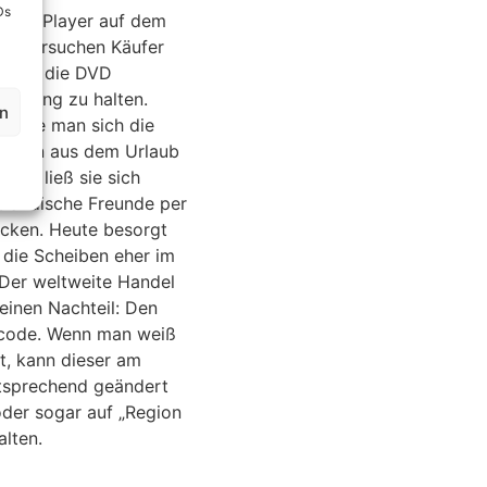
Ds
DVD-Player auf dem
nd, versuchen Käufer
en für die DVD
 gering zu halten.
en
rachte man sich die
heiben aus dem Urlaub
 man ließ sie sich
sländische Freunde per
icken. Heute besorgt
 die Scheiben eher im
 Der weltweite Handel
einen Nachteil: Den
code. Wenn man weiß
t, kann dieser am
tsprechend geändert
der sogar auf „Region
alten.