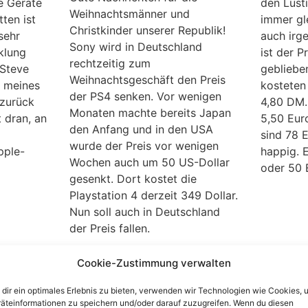
e Geräte
den Lust
Weihnachtsmänner und
ten ist
immer gle
Christkinder unserer Republik!
sehr
auch irg
Sony wird in Deutschland
klung
ist der P
rechtzeitig zum
 Steve
gebliebe
Weihnachtsgeschäft den Preis
, meines
kosteten
der PS4 senken. Vor wenigen
 zurück
4,80 DM.
Monaten machte bereits Japan
 dran, an
5,50 Eur
den Anfang und in den USA
sind 78 E
wurde der Preis vor wenigen
pple-
happig. 
Wochen auch um 50 US-Dollar
oder 50 E
gesenkt. Dort kostet die
Playstation 4 derzeit 349 Dollar.
Nun soll auch in Deutschland
der Preis fallen.
Cookie-Zustimmung verwalten
men
Mc Donalds Gutscheine
Bei DV
beim
und Coupons zum
Player
dir ein optimales Erlebnis zu bieten, verwenden wir Technologien wie Cookies, 
it
Ausdrucken
ändern
äteinformationen zu speichern und/oder darauf zuzugreifen. Wenn du diesen