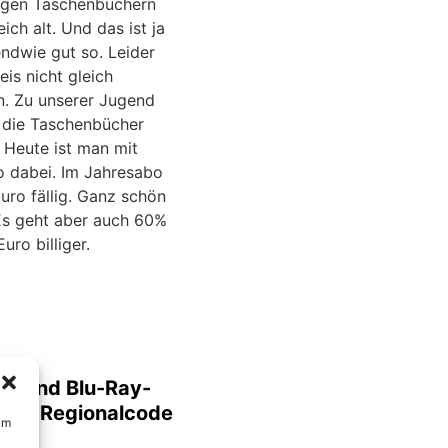
igen Taschenbüchern
ich alt. Und das ist ja
endwie gut so. Leider
reis nicht gleich
n. Zu unserer Jugend
 die Taschenbücher
 Heute ist man mit
o dabei. Im Jahresabo
uro fällig. Ganz schön
Es geht aber auch 60%
uro billiger.
D- und Blu-Ray-
 den Regionalcode
um