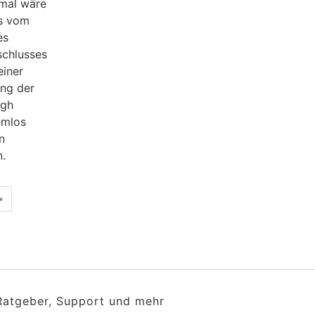
hmal wäre
gs vom
es
schlusses
einer
ung der
ugh
emlos
n
n.
»
 Ratgeber, Support und mehr