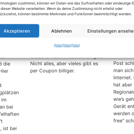
hnologien zustimmst, können wir Daten wie das Surfverhalten oder eindeutige I
a vom
(McDonalds)
Seitdem 
 dieser Website verarbeiten. Wenn du deine Zustimmung nicht erteilst oder
Markt si
Lust auf einen Big Mac oder
ückziehst, können bestimmte Merkmale und Funktionen beeinträchtigt werden.
die Kost
einen Cheeseburger? Wer gerne
bestimmt
möglichst
zu McDonalds geht, sollte vor
m
Akzeptieren
Ablehnen
Einstellungen anseh
Früher b
dem „Restaurant“-Besuch
Silbersc
prüfen, ob es nicht den einen
ge
{title}
{title}
{title}
mit, oder
oder anderen Mc-Donalds-
e
durch au
Gutschein zum Ausdrucken gibt.
ht
Post sch
Nicht alles, aber vieles gibt es
d die
man sich
per Coupon billiger.
Hier
Internet.
hat aber 
d
Regional
gplätzen
wie’s geh
 im
Gerät en
an bei
werden o
felhaften
free“ sch
ft
 ist bei