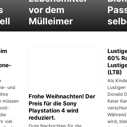
s
vor dem
Pas
ell
Mülleimer
selb
eim
Lustig
60% Ra
one-
Lustig
(LTB)
e
Als Kinde
ne- und
Lustigen
ihre
Donald D
Frohe Weihnachten! Der
n müssen
Kater Kar
Preis für die Sony
oid-
verschlu
Playstation 4 wird
die
Während 
reduziert.
r viel
wird, ble
Gute Nachrichten für die