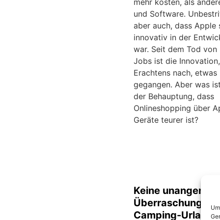
mehr kosten, als ander
und Software. Unbestrit
aber auch, dass Apple 
innovativ in der Entwic
war. Seit dem Tod von
Jobs ist die Innovation
Erachtens nach, etwas
gegangen. Aber was ist
der Behauptung, dass
Onlineshopping über A
Geräte teurer ist?
Keine unangeneh
Überraschungen 
Um 
Camping-Urlaub m
Ger