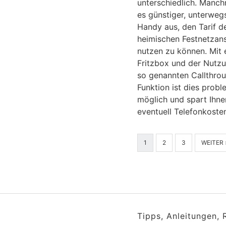
unterschiedlich. Manc
es günstiger, unterwe
Handy aus, den Tarif d
heimischen Festnetzan
nutzen zu können. Mit 
Fritzbox und der Nutz
so genannten Callthro
Funktion ist dies probl
möglich und spart Ihne
eventuell Telefonkoste
1
2
3
WEITER 
Tipps, Anleitungen,