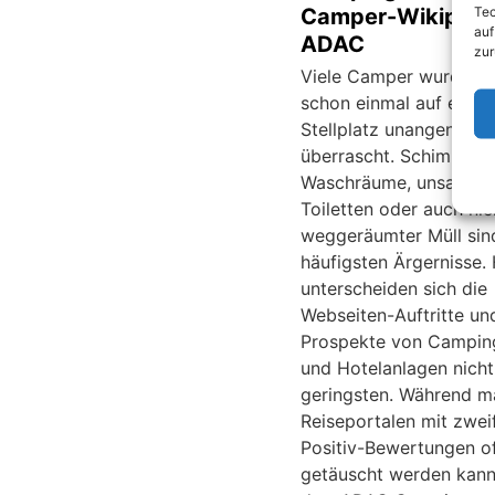
Tec
Camper-Wikipedi
auf
ADAC
zur
Viele Camper wurden 
schon einmal auf eine
Stellplatz unangenehm
überrascht. Schimmeli
Waschräume, unsauber
Toiletten oder auch nic
weggeräumter Müll sin
häufigsten Ärgernisse. 
unterscheiden sich die
Webseiten-Auftritte un
Prospekte von Campin
und Hotelanlagen nicht
geringsten. Während m
Reiseportalen mit zwei
Positiv-Bewertungen o
getäuscht werden kann,