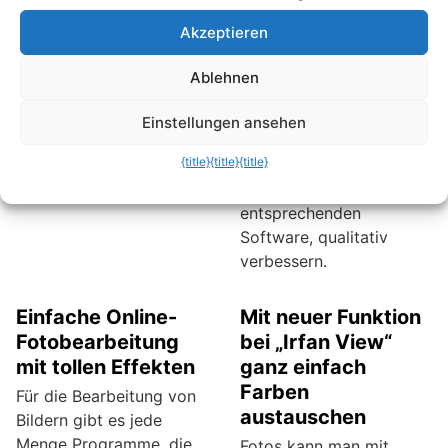
Millionen dieser
Akzeptieren
kleinformatigen Fotos.
Schließlich enthalten sie
Ablehnen
ja viele schöne
Erinnerungen. Um sie
Einstellungen ansehen
heutigen Standards
{title}
{title}
{title}
anzupassen, lassen sich
die Bilder, mit der
entsprechenden
Software, qualitativ
verbessern.
Einfache Online-
Mit neuer Funktion
Fotobearbeitung
bei „Irfan View“
mit tollen Effekten
ganz einfach
Farben
Für die Bearbeitung von
austauschen
Bildern gibt es jede
Menge Programme, die
Fotos kann man mit