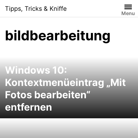
S
Tipps, Tricks & Kniffe
k
Menu
i
p
bildbearbeitung
t
o
c
o
n
Windows 10:
t
e
Kontextmenüeintrag „Mit
n
Fotos bearbeiten“
t
entfernen