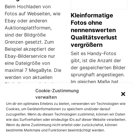
Beim Hochladen von
Fotos auf Webseiten, wie
Kleinformatige
Ebay oder anderen
Fotos ohne
Auktionsplattformen,
nennenswerten
sind der Bildgröße
Qualitätsverlust
Grenzen gesetzt. Zum
vergrößern
Beispiel akzeptiert der
Seit es Handy-Fotos
Ebay-Bilderservice nur
gibt, ist die Anzahl der
eine Dateigröße von
der gespeicherten Bilder
maximal 7 MegaByte. Die
sprunghaft angestiegen.
werden von aktuellen
Im gleichen Maße hat
Digitalkameras jedoch
sich aber auch die
Cookie-Zustimmung
problemlos übertroffen.
Qualität der Auflösung
verwalten
Tritt so ein Fall ein, dann
verbessert. Vorbei ist die
Um dir ein optimales Erlebnis zu bieten, verwenden wir Technologien wie
kannst du mit Windows-
Cookies, um Geräteinformationen zu speichern und/oder darauf
Zeit der 640 x 480 Pixel
Bordmitteln die Fotos
zuzugreifen. Wenn du diesen Technologien zustimmst, können wir Daten
Bilder. Aber trotzdem
blitzschnell anpassen.
wie das Surfverhalten oder eindeutige IDs auf dieser Website verarbeiten.
befinden sich auf
Wenn du deine Zustimmung nicht erteilst oder zurückziehst, können
bestimmte Merkmale und Funktionen beeinträchtigt werden.
unseren Rechnern