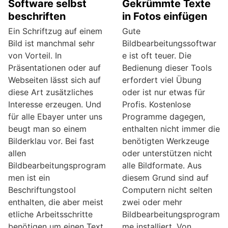
Software selbst
Gekrümmte Texte
beschriften
in Fotos einfügen
Ein Schriftzug auf einem
Gute
Bild ist manchmal sehr
Bildbearbeitungssoftwar
von Vorteil. In
e ist oft teuer. Die
Präsentationen oder auf
Bedienung dieser Tools
Webseiten lässt sich auf
erfordert viel Übung
diese Art zusätzliches
oder ist nur etwas für
Interesse erzeugen. Und
Profis. Kostenlose
für alle Ebayer unter uns
Programme dagegen,
beugt man so einem
enthalten nicht immer die
Bilderklau vor. Bei fast
benötigten Werkzeuge
allen
oder unterstützen nicht
Bildbearbeitungsprogram
alle Bildformate. Aus
men ist ein
diesem Grund sind auf
Beschriftungstool
Computern nicht selten
enthalten, die aber meist
zwei oder mehr
etliche Arbeitsschritte
Bildbearbeitungsprogram
benötigen um einen Text
me installiert. Von