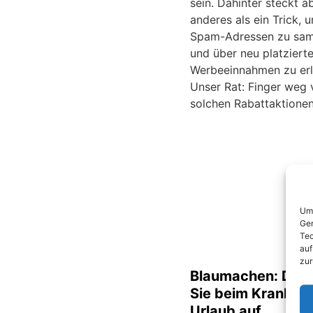
sein. Dahinter steckt a
anderes als ein Trick, 
Spam-Adressen zu sa
und über neu platziert
Werbeeinnahmen zu erl
Unser Rat: Finger weg 
solchen Rabattaktionen
Um 
Ger
Tec
auf
zur
Blaumachen: Das 
Sie beim Krankfei
Urlaub auf