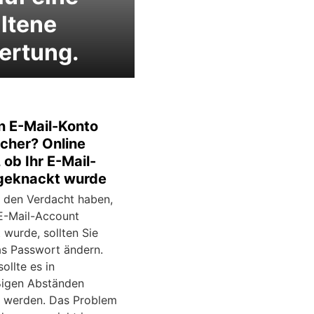
ltene
ertung.
in E-Mail-Konto
icher? Online
 ob Ihr E-Mail-
geknackt wurde
 den Verdacht haben,
 E-Mail-Account
 wurde, sollten Sie
as Passwort ändern.
ollte es in
igen Abständen
 werden. Das Problem