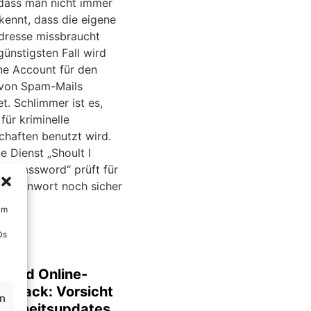
 dass man nicht immer
kennt, dass die eigene
dresse missbraucht
günstigsten Fall wird
ne Account für den
von Spam-Mails
t. Schlimmer ist es,
für kriminelle
haften benutzt wird.
e Dienst „Shoult I
y Password“ prüft für
hr Kennwort noch sicher
um
Ds
d und Online-
g-Hack: Vorsicht
en
cherheitsupdates