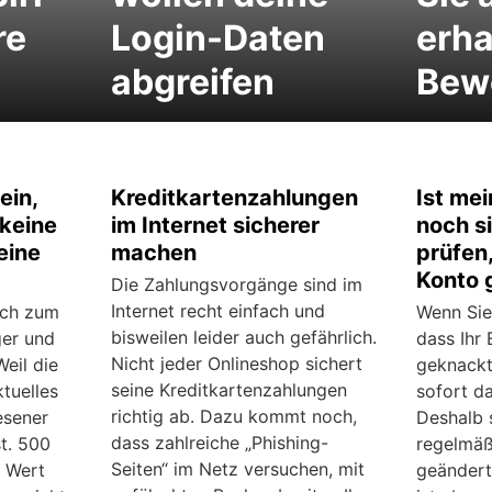
re
Login-Daten
erha
abgreifen
Bew
ein,
Kreditkartenzahlungen
Ist me
keine
im Internet sicherer
noch s
eine
machen
prüfen,
Konto 
Die Zahlungsvorgänge sind im
Internet recht einfach und
ich zum
Wenn Sie
bisweilen leider auch gefährlich.
ger und
dass Ihr
Nicht jeder Onlineshop sichert
eil die
geknackt
seine Kreditkartenzahlungen
tuelles
sofort d
richtig ab. Dazu kommt noch,
esener
Deshalb s
dass zahlreiche „Phishing-
st. 500
regelmäß
Seiten“ im Netz versuchen, mit
n Wert
geändert