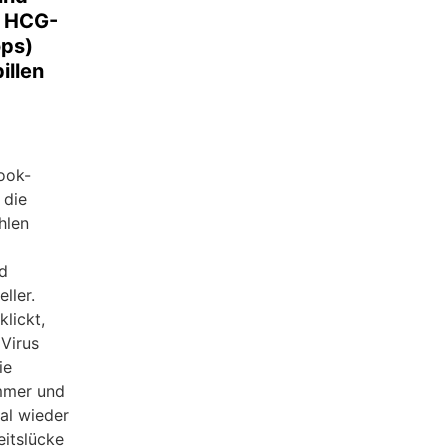
u HCG-
ps)
illen
ook-
 die
hlen
d
ller.
lickt,
 Virus
ie
mmer und
mal wieder
itslücke