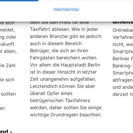
und Tro
Normalerweise haben Taxifahrer
{title}
{title}
{title}
mTANs
ein geeichtes Taxameter, von
umleit
dem Sie den Preis für eine
ie sich
Taxifahrt ablesen. Wie in jeder
meldet,
Onlineba
anderen Branche gibt es jedoch
ng oder
Verfahren
auch in diesem Bereich
Zukunft
nicht, we
Betrüger, die sich an ihren
 allein,
Smartpho
Fahrgästen bereichern wollen.
Berliner 
Vor allem die Hauptstadt Berlin
ie Zahl
Banking-
ist in dieser Hinsicht in letzter
Smartph
Zeit unangenehm aufgefallen.
ie sich
abfragen
Letztendlich können Sie aber
und ande
überall Opfer eines
sollten
derzeit n
betrügerischen Taxifahrers
werden, daher sollten Sie einige
en
wichtige Grundregeln beachten.
nd -