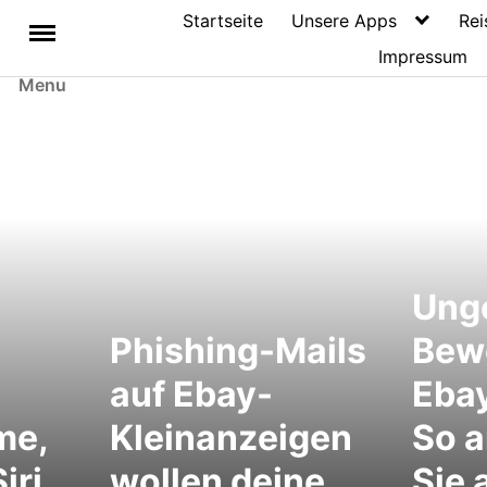
Startseite
Unsere Apps
Rei
Impressum
Menu
Ung
Phishing-Mails
Bew
auf Ebay-
Ebay
me,
Kleinanzeigen
So 
iri
wollen deine
Sie 