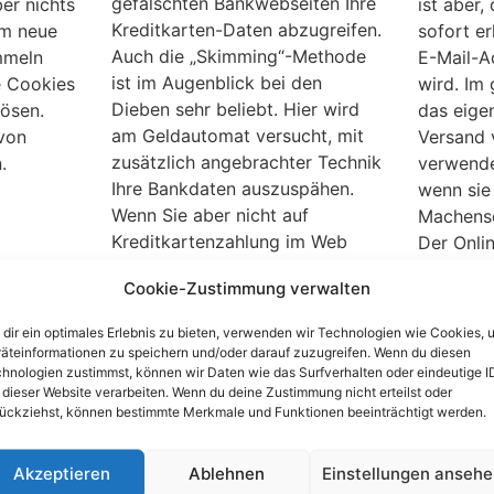
gefälschten Bankwebseiten Ihre
ber nichts
ist aber,
Kreditkarten-Daten abzugreifen.
um neue
sofort er
Auch die „Skimming“-Methode
mmeln
E-Mail-A
ist im Augenblick bei den
e Cookies
wird. Im 
Dieben sehr beliebt. Hier wird
ösen.
das eige
am Geldautomat versucht, mit
von
Versand 
zusätzlich angebrachter Technik
.
verwende
Ihre Bankdaten auszuspähen.
wenn sie 
Wenn Sie aber nicht auf
Machensc
Kreditkartenzahlung im Web
Der Onlin
verzichten möchten, dann
Change M
Cookie-Zustimmung verwalten
fragen Sie Ihre Bank doch mal
Sie, ob I
nach dem „Mastercard-
ist.
dir ein optimales Erlebnis zu bieten, verwenden wir Technologien wie Cookies, 
Securecode“ oder dem „Verified
äteinformationen zu speichern und/oder darauf zuzugreifen. Wenn du diesen
hnologien zustimmst, können wir Daten wie das Surfverhalten oder eindeutige I
by Visa“.
 dieser Website verarbeiten. Wenn du deine Zustimmung nicht erteilst oder
ückziehst, können bestimmte Merkmale und Funktionen beeinträchtigt werden.
sollten
Taxi-Wucher: So
Androi
ern und
schützen Sie sich vor zu
Bankin
Akzeptieren
Ablehnen
Einstellungen anseh
hohen Taxigebühren
vor Si