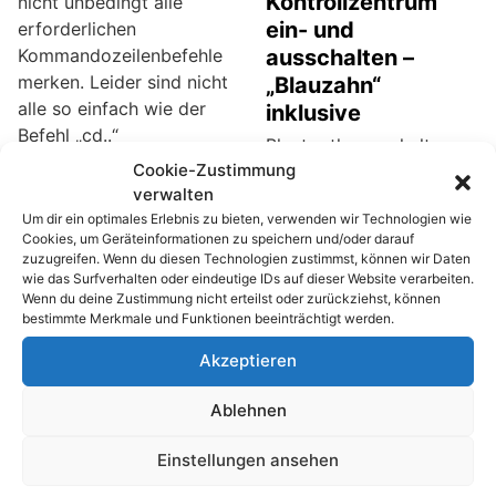
Kontrollzentrum
nicht unbedingt alle
ein- und
erforderlichen
Kommandozeilenbefehle
ausschalten –
merken. Leider sind nicht
„Blauzahn“
alle so einfach wie der
inklusive
Befehl „cd..“
Bluetooth ausschalten,
(Verzeichniswechsel). Mit
Cookie-Zustimmung
WLAN einschalten,
ein paar Handgriffen
verwalten
Flugmodus aktivieren …
erstellen Sie eine Liste
Um dir ein optimales Erlebnis zu bieten, verwenden wir Technologien wie
für all diese Funktionen
Cookies, um Geräteinformationen zu speichern und/oder darauf
mit den wichtigsten
musste man bisher viel
zuzugreifen. Wenn du diesen Technologien zustimmst, können wir Daten
Kommandozeilenbefehle
Tippen und Klicken. Die
wie das Surfverhalten oder eindeutige IDs auf dieser Website verarbeiten.
n, die Sie speichern
Wenn du deine Zustimmung nicht erteilst oder zurückziehst, können
Zeiten sind seit iOS 7
bestimmte Merkmale und Funktionen beeinträchtigt werden.
und/oder ausdrucken
vorbei. Jetzt können Sie
können.
die wichtigsten
Akzeptieren
Funktionen blitzschnell
Ablehnen
einschalten und wieder
ausschalten. Und das
Einstellungen ansehen
gleich auf zwei Blitz-
Arten: per