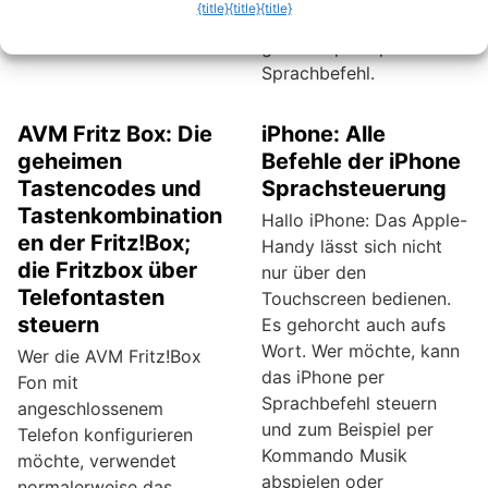
{title}
{title}
{title}
Kontrollzentrum oder
ganz bequem per
Sprachbefehl.
AVM Fritz Box: Die
iPhone: Alle
geheimen
Befehle der iPhone
Tastencodes und
Sprachsteuerung
Tastenkombination
Hallo iPhone: Das Apple-
en der Fritz!Box;
Handy lässt sich nicht
die Fritzbox über
nur über den
Telefontasten
Touchscreen bedienen.
steuern
Es gehorcht auch aufs
Wort. Wer möchte, kann
Wer die AVM Fritz!Box
das iPhone per
Fon mit
Sprachbefehl steuern
angeschlossenem
und zum Beispiel per
Telefon konfigurieren
Kommando Musik
möchte, verwendet
abspielen oder
normalerweise das