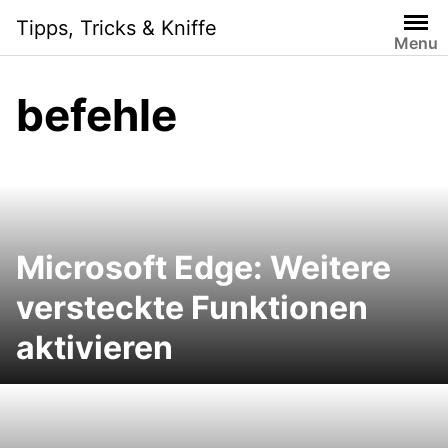
S
Tipps, Tricks & Kniffe
k
Menu
i
p
befehle
t
o
c
o
n
t
e
Microsoft Edge: Weitere
n
versteckte Funktionen
t
aktivieren