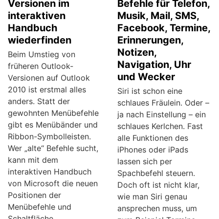
Versionen im
Befehle für Telefon,
interaktiven
Musik, Mail, SMS,
Handbuch
Facebook, Termine,
wiederfinden
Erinnerungen,
Notizen,
Beim Umstieg von
Navigation, Uhr
früheren Outlook-
und Wecker
Versionen auf Outlook
2010 ist erstmal alles
Siri ist schon eine
anders. Statt der
schlaues Fräulein. Oder –
gewohnten Menübefehle
ja nach Einstellung – ein
gibt es Menübänder und
schlaues Kerlchen. Fast
Ribbon-Symbolleisten.
alle Funktionen des
Wer „alte“ Befehle sucht,
iPhones oder iPads
kann mit dem
lassen sich per
interaktiven Handbuch
Spachbefehl steuern.
von Microsoft die neuen
Doch oft ist nicht klar,
Positionen der
wie man Siri genau
Menübefehle und
ansprechen muss, um
Schaltfläche