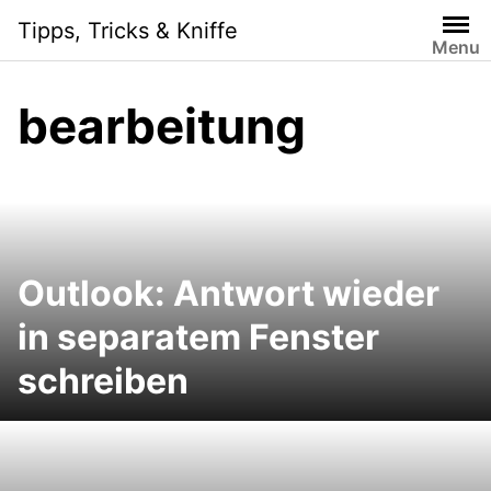
S
Tipps, Tricks & Kniffe
k
Menu
i
p
bearbeitung
t
o
c
o
n
t
e
Outlook: Antwort wieder
n
in separatem Fenster
t
schreiben