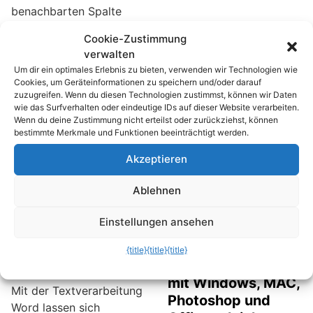
benachbarten Spalte
oder verdeckt sie.
Cookie-Zustimmung
Mithilfe des
verwalten
Zeilenumbruchs kann der
Um dir ein optimales Erlebnis zu bieten, verwenden wir Technologien wie
Text in einer einzigen
Cookies, um Geräteinformationen zu speichern und/oder darauf
Zelle angezeigt werden.
zuzugreifen. Wenn du diesen Technologien zustimmst, können wir Daten
wie das Surfverhalten oder eindeutige IDs auf dieser Website verarbeiten.
Wenn du deine Zustimmung nicht erteilst oder zurückziehst, können
bestimmte Merkmale und Funktionen beeinträchtigt werden.
Akzeptieren
Ablehnen
Webseiten-
Adressen schnell
Einstellungen ansehen
und einfach in
11 Tastenkürzel die
{title}
{title}
{title}
Google Docs
dir das Arbeiten
verlinken
mit Windows, MAC,
Mit der Textverarbeitung
Photoshop und
Word lassen sich