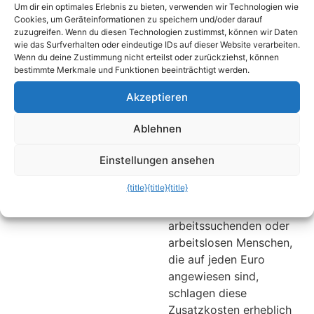
aus, um die Wartezeit
Aufrechterhaltung von
Um dir ein optimales Erlebnis zu bieten, verwenden wir Technologien wie
Cookies, um Geräteinformationen zu speichern und/oder darauf
auf den nächsten Zug zu
zusätzlichen Service-
zuzugreifen. Wenn du diesen Technologien zustimmst, können wir Daten
überbrücken. Wir zeigen,
Dienstleistungen. Aber
wie das Surfverhalten oder eindeutige IDs auf dieser Website verarbeiten.
wie’s funktioniert und an
auch Behörden, wie zum
Wenn du deine Zustimmung nicht erteilst oder zurückziehst, können
bestimmte Merkmale und Funktionen beeinträchtigt werden.
welchen Bahnhöfen das
Beispiel die Agentur für
kostenlose WLAN-Netz
Arbeit, nutzen diese
Akzeptieren
funktioniert.
„Service-Rufnummern“.
Bisher war jeder darauf
Ablehnen
angewiesen, trotz
Festnetz-Flatrate, die
Einstellungen ansehen
kostenpflichtigen
{title}
{title}
{title}
Rufnummern zu
benutzen. Gerade bei
arbeitssuchenden oder
arbeitslosen Menschen,
die auf jeden Euro
angewiesen sind,
schlagen diese
Zusatzkosten erheblich