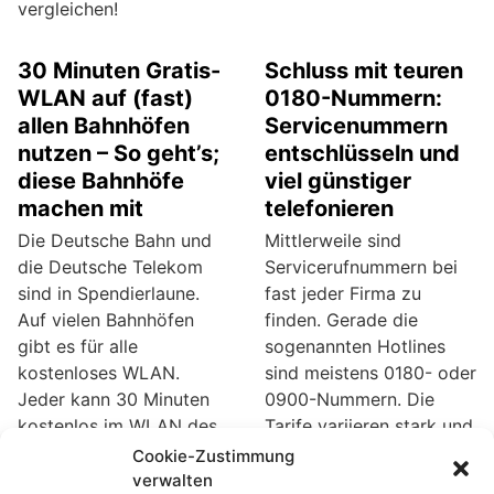
vergleichen!
30 Minuten Gratis-
Schluss mit teuren
WLAN auf (fast)
0180-Nummern:
allen Bahnhöfen
Servicenummern
nutzen – So geht’s;
entschlüsseln und
diese Bahnhöfe
viel günstiger
machen mit
telefonieren
Die Deutsche Bahn und
Mittlerweile sind
die Deutsche Telekom
Servicerufnummern bei
sind in Spendierlaune.
fast jeder Firma zu
Auf vielen Bahnhöfen
finden. Gerade die
gibt es für alle
sogenannten Hotlines
kostenloses WLAN.
sind meistens 0180- oder
Jeder kann 30 Minuten
0900-Nummern. Die
kostenlos im WLAN des
Tarife variieren stark und
Bahnhofs surfen. Das
dienen bei seriösen
Cookie-Zustimmung
reicht meist vollkommen
Anbietern zur
verwalten