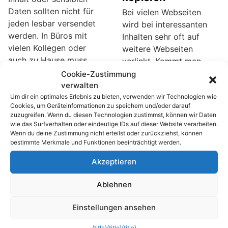
Daten sollten nicht für
Bei vielen Webseiten
jeden lesbar versendet
wird bei interessanten
werden. In Büros mit
Inhalten sehr oft auf
vielen Kollegen oder
weitere Webseiten
auch zu Hause muss
verlinkt. Kommt man
nicht jeder jede
zeitlich nicht dazu alle
Cookie-Zustimmung
Nachricht lesen können.
verwalten
Seiten zu lesen, dann
Im Web gibt es eine
Um dir ein optimales Erlebnis zu bieten, verwenden wir Technologien wie
kann man die
Cookies, um Geräteinformationen zu speichern und/oder darauf
Menge Programme und
betreffende Webseite als
zuzugreifen. Wenn du diesen Technologien zustimmst, können wir Daten
Anleitungen zur
Lesezeichen speichern.
wie das Surfverhalten oder eindeutige IDs auf dieser Website verarbeiten.
Absicherung der
Wenn du deine Zustimmung nicht erteilst oder zurückziehst, können
Manchmal ist es aber
bestimmte Merkmale und Funktionen beeinträchtigt werden.
elektronischen Post. Für
vorteilhafter, die
das Browser basierende
weiterführenden Links zu
Akzeptieren
Google Mail (GMail) gibt
notieren. Damit das nicht
es die Erweiterung
in zuviel Schreibarbeit
Ablehnen
SecureGmail, die
ausartet, kann man mit
Nachrichten mit nur zwei
Einstellungen ansehen
einem Add-On alle auf
Mausklicks per AES-
einer Webseite
{title}
{title}
{title}