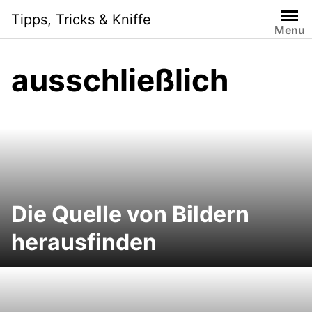
S
Tipps, Tricks & Kniffe
k
Menu
i
p
ausschließlich
t
o
c
o
n
t
e
n
Die Quelle von Bildern
t
herausfinden