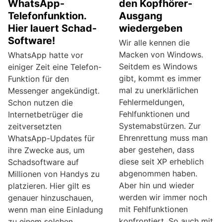
WhatsApp-
den Kopfhörer-
Telefonfunktion.
Ausgang
Hier lauert Schad-
wiedergeben
Software!
Wir alle kennen die
Macken von Windows.
WhatsApp hatte vor
Seitdem es Windows
einiger Zeit eine Telefon-
gibt, kommt es immer
Funktion für den
mal zu unerklärlichen
Messenger angekündigt.
Fehlermeldungen,
Schon nutzen die
Fehlfunktionen und
Internetbetrüger die
Systemabstürzen. Zur
zeitversetzten
Ehrenrettung muss man
WhatsApp-Updates für
aber gestehen, dass
ihre Zwecke aus, um
diese seit XP erheblich
Schadsoftware auf
abgenommen haben.
Millionen von Handys zu
Aber hin und wieder
platzieren. Hier gilt es
werden wir immer noch
genauer hinzuschauen,
mit Fehlfunktionen
wenn man eine Einladung
konfrontiert. So auch mit
zu einem solchen