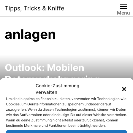
S
Tipps, Tricks & Kniffe
k
Menu
i
p
anlagen
t
o
c
o
n
Outlook: Mobilen
t
e
Datenverkehr gering
n
Cookie-Zustimmung
halten und nur die
t
verwalten
Um dir ein optimales Erlebnis zu bieten, verwenden wir Technologien wie
Kopfzeilen herunterladen
Cookies, um Geräteinformationen zu speichern und/oder darauf
zuzugreifen. Wenn du diesen Technologien zustimmst, können wir Daten
wie das Surfverhalten oder eindeutige IDs auf dieser Website verarbeiten.
Wenn du deine Zustimmung nicht erteilst oder zurückziehst, können
bestimmte Merkmale und Funktionen beeinträchtigt werden.