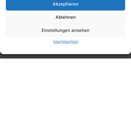
Akzeptieren
Tipps, Anleitungen, Ratgeber, Support und
Ablehnen
mehr
Einstellungen ansehen
{title}
{title}
{title}
Die mobile Version verlassen