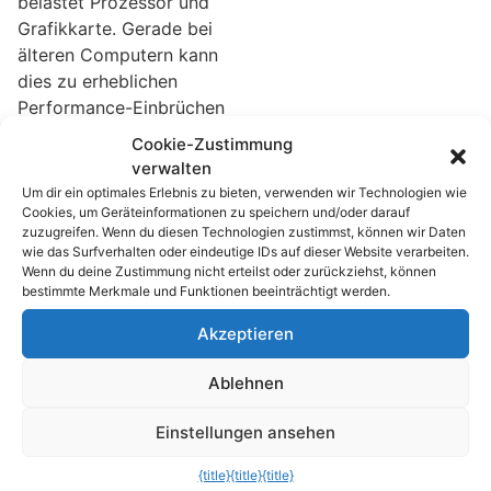
belastet Prozessor und
Grafikkarte. Gerade bei
älteren Computern kann
dies zu erheblichen
Performance-Einbrüchen
führen, wenn andere,
Cookie-Zustimmung
rechenintensive
verwalten
Programme gleichzeitig
Um dir ein optimales Erlebnis zu bieten, verwenden wir Technologien wie
ausgeführt werden
Cookies, um Geräteinformationen zu speichern und/oder darauf
zuzugreifen. Wenn du diesen Technologien zustimmst, können wir Daten
müssen. Flüssiges
wie das Surfverhalten oder eindeutige IDs auf dieser Website verarbeiten.
Arbeiten ist dann nicht
Wenn du deine Zustimmung nicht erteilst oder zurückziehst, können
mehr ohne weiteres
bestimmte Merkmale und Funktionen beeinträchtigt werden.
möglich. Mit einem
Akzeptieren
kleinen Trick kann man
Aero Glass bei Bedarf
Ablehnen
ganz schnell per
Doppelklick aus- und
Einstellungen ansehen
wieder einschalten.
Damit entfällt die
{title}
{title}
{title}