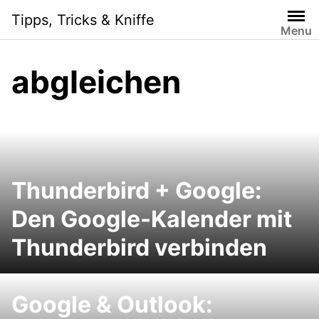
S
Tipps, Tricks & Kniffe
k
Menu
i
p
abgleichen
t
o
c
o
n
t
e
Thunderbird + Google:
n
Den Google-Kalender mit
t
Thunderbird verbinden
Google & Outlook: