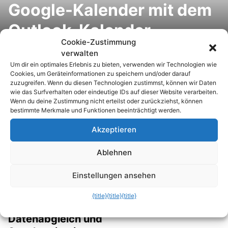
Google-Kalender mit dem
Outlook-Kalender
Cookie-Zustimmung
synchronisieren
verwalten
Um dir ein optimales Erlebnis zu bieten, verwenden wir Technologien wie
Mozilla Firefox: PC und
Cookies, um Geräteinformationen zu speichern und/oder darauf
zuzugreifen. Wenn du diesen Technologien zustimmst, können wir Daten
Notebook synchronisieren
wie das Surfverhalten oder eindeutige IDs auf dieser Website verarbeiten.
Wenn du deine Zustimmung nicht erteilst oder zurückziehst, können
und immer den Zugriff auf
bestimmte Merkmale und Funktionen beeinträchtigt werden.
die gleichen Einstellungen
Akzeptieren
haben
Ablehnen
Einstellungen ansehen
{title}
{title}
{title}
Outlook
Datenabgleich und