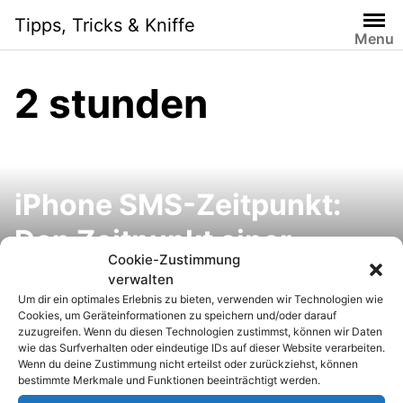
S
Tipps, Tricks & Kniffe
k
Menu
i
p
2 stunden
t
o
c
o
n
iPhone SMS-Zeitpunkt:
t
e
Den Zeitpunkt einer
n
Cookie-Zustimmung
empfangenen SMS oder
t
verwalten
Um dir ein optimales Erlebnis zu bieten, verwenden wir Technologien wie
iMessage herausfinden
Cookies, um Geräteinformationen zu speichern und/oder darauf
zuzugreifen. Wenn du diesen Technologien zustimmst, können wir Daten
Amazon Cyber Monday
wie das Surfverhalten oder eindeutige IDs auf dieser Website verarbeiten.
Wenn du deine Zustimmung nicht erteilst oder zurückziehst, können
2011: Drei Tage Super-
bestimmte Merkmale und Funktionen beeinträchtigt werden.