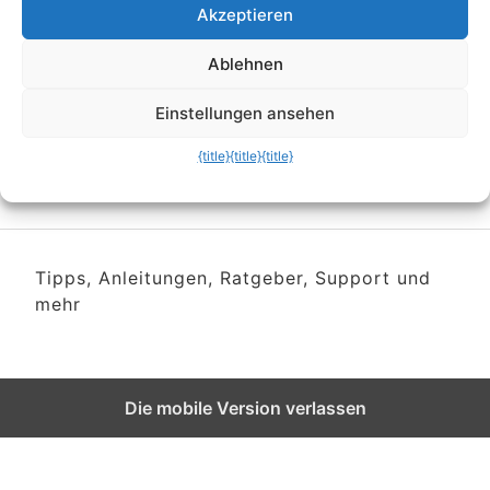
Schnäppchen und Rabatte
Akzeptieren
– 350 Blitzangebote um
Ablehnen
bis zu 50% reduziert
Einstellungen ansehen
{title}
{title}
{title}
Tipps, Anleitungen, Ratgeber, Support und
mehr
Die mobile Version verlassen