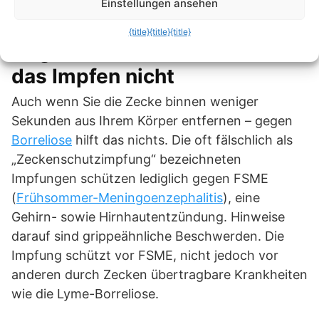
oder -karte hilft hier am besten.
Einstellungen ansehen
{title}
{title}
{title}
Gegen Borreliose hilft auch
das Impfen nicht
Auch wenn Sie die Zecke binnen weniger
Sekunden aus Ihrem Körper entfernen – gegen
Borreliose
hilft das nichts. Die oft fälschlich als
„Zeckenschutzimpfung“ bezeichneten
Impfungen schützen lediglich gegen FSME
(
Frühsommer-Meningoenzephalitis
), eine
Gehirn- sowie Hirnhautentzündung. Hinweise
darauf sind grippeähnliche Beschwerden. Die
Impfung schützt vor FSME, nicht jedoch vor
anderen durch Zecken übertragbare Krankheiten
wie die Lyme-Borreliose.