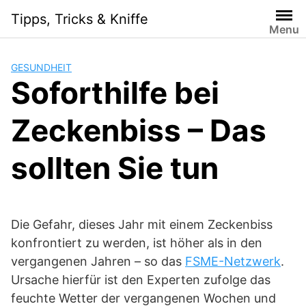
S
Tipps, Tricks & Kniffe
k
Menu
i
p
GESUNDHEIT
t
Soforthilfe bei
o
c
Zeckenbiss – Das
o
n
t
sollten Sie tun
e
n
t
Die Gefahr, dieses Jahr mit einem Zeckenbiss
konfrontiert zu werden, ist höher als in den
vergangenen Jahren – so das
FSME-Netzwerk
.
Ursache hierfür ist den Experten zufolge das
feuchte Wetter der vergangenen Wochen und