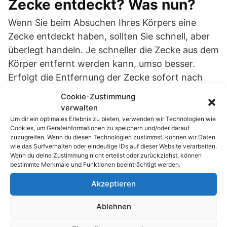
Zecke entdeckt? Was nun?
Wenn Sie beim Absuchen Ihres Körpers eine
Zecke entdeckt haben, sollten Sie schnell, aber
überlegt handeln. Je schneller die Zecke aus dem
Körper entfernt werden kann, umso besser.
Erfolgt die Entfernung der Zecke sofort nach
dem Stich, ist die Gefahr gering, dass sich die
Cookie-Zustimmung
Krankheit
Lyme-Borreliose
entwickelt. Die
verwalten
Krankheit erregenden Viren befinden sich
Um dir ein optimales Erlebnis zu bieten, verwenden wir Technologien wie
Cookies, um Geräteinformationen zu speichern und/oder darauf
nämlich im Darm und im Magen der Zecke. Erst
zuzugreifen. Wenn du diesen Technologien zustimmst, können wir Daten
12 bis 24 Stunden nach dem Zeckenbiss
wie das Surfverhalten oder eindeutige IDs auf dieser Website verarbeiten.
Wenn du deine Zustimmung nicht erteilst oder zurückziehst, können
gelangen diese in den menschlichen Körper.
bestimmte Merkmale und Funktionen beeinträchtigt werden.
Reißen Sie die Zecke nicht einfach irgendwie aus
Akzeptieren
Ihrem Körper. Fassen Sie sie ganz nahe an der
Haut, lockern Sie sie und ziehen Sie sie langsam
Ablehnen
und gerade nach oben. Eine Zeckenpinzette