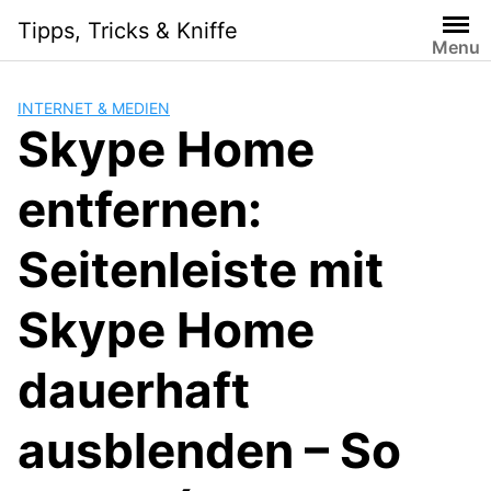
S
Tipps, Tricks & Kniffe
k
Menu
i
p
INTERNET & MEDIEN
t
Skype Home
o
c
entfernen:
o
n
t
Seitenleiste mit
e
n
Skype Home
t
dauerhaft
ausblenden – So