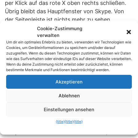
per Klick auf das rote X oben rechts schließen.
Übrig bleibt das Hauptfenster von Skype. Von
der Seitenleiste ist nichts mehr zu sehen.
Cookie-Zustimmung
verwalten
Um dir ein optimales Erlebnis zu bieten, verwenden wir Technologien wie
Cookies, um Geräteinformationen zu speichern und/oder darauf
zuzugreifen. Wenn du diesen Technologien zustimmst, können wir Daten
wie das Surfverhalten oder eindeutige IDs auf dieser Website verarbeiten.
Wenn du deine Zustimmung nicht erteilst oder zurückziehst, können
bestimmte Merkmale und Funktionen beeinträchtigt werden.
Akzeptieren
Ablehnen
Einstellungen ansehen
Das bleibt auch nach einem Neustart so. Wer die
{title}
{title}
{title}
Seitenleiste auf die beschrieben Weise vom
Hauptfenster loslöst und dann schließt, ist das