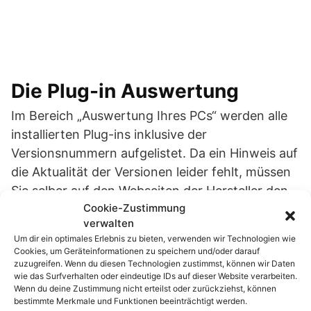
Die Plug-in Auswertung
Im Bereich „Auswertung Ihres PCs“ werden alle
installierten Plug-ins inklusive der
Versionsnummern aufgelistet. Da ein Hinweis auf
die Aktualität der Versionen leider fehlt, müssen
Sie selber auf den Webseiten der Hersteller den
Cookie-Zustimmung
Versions-Check durchführen.
verwalten
Um dir ein optimales Erlebnis zu bieten, verwenden wir Technologien wie
Hier hilft aber der Navigationsbereich des
Cookies, um Geräteinformationen zu speichern und/oder darauf
Sicherheits-Check des COM-Magazin weiter. In
zuzugreifen. Wenn du diesen Technologien zustimmst, können wir Daten
wie das Surfverhalten oder eindeutige IDs auf dieser Website verarbeiten.
der Übersicht werden weitere Informationen
Wenn du deine Zustimmung nicht erteilst oder zurückziehst, können
über die Auswertung Ihres PC´s bereitgehalten.
bestimmte Merkmale und Funktionen beeinträchtigt werden.