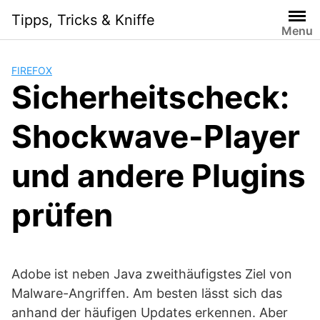
S
Tipps, Tricks & Kniffe
k
Menu
i
p
FIREFOX
t
Sicherheitscheck:
o
c
Shockwave-Player
o
n
t
und andere Plugins
e
n
prüfen
t
Adobe ist neben Java zweithäufigstes Ziel von
Malware-Angriffen. Am besten lässt sich das
anhand der häufigen Updates erkennen. Aber