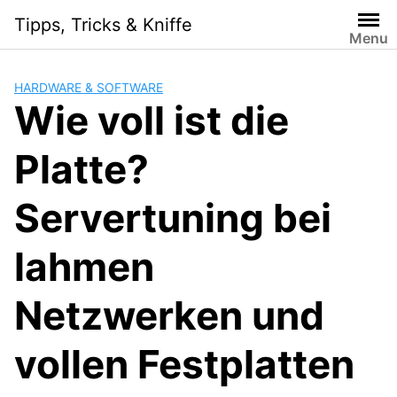
S
Tipps, Tricks & Kniffe
k
Menu
i
p
HARDWARE & SOFTWARE
t
Wie voll ist die
o
c
Platte?
o
n
t
Servertuning bei
e
n
lahmen
t
Netzwerken und
vollen Festplatten