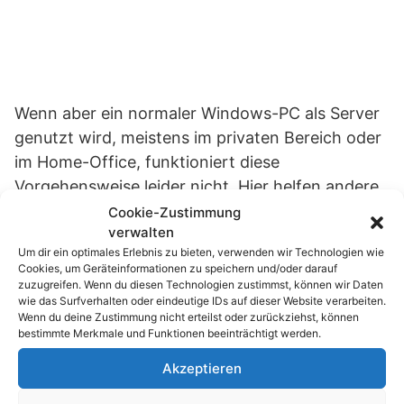
Wenn aber ein normaler Windows-PC als Server
genutzt wird, meistens im privaten Bereich oder
im Home-Office, funktioniert diese
Vorgehensweise leider nicht. Hier helfen andere
Tools wie z. B.
WinQuota
.
Cookie-Zustimmung
verwalten
Um dir ein optimales Erlebnis zu bieten, verwenden wir Technologien wie
Passend zum Thema »
Cookies, um Geräteinformationen zu speichern und/oder darauf
zuzugreifen. Wenn du diesen Technologien zustimmst, können wir Daten
wie das Surfverhalten oder eindeutige IDs auf dieser Website verarbeiten.
echo rm -rf: Der 4-Buchstaben-Trick, der
Wenn du deine Zustimmung nicht erteilst oder zurückziehst, können
dein…
bestimmte Merkmale und Funktionen beeinträchtigt werden.
Akzeptieren
Der 1-Sekunden-Webserver: Wie du mit
Python sofort…