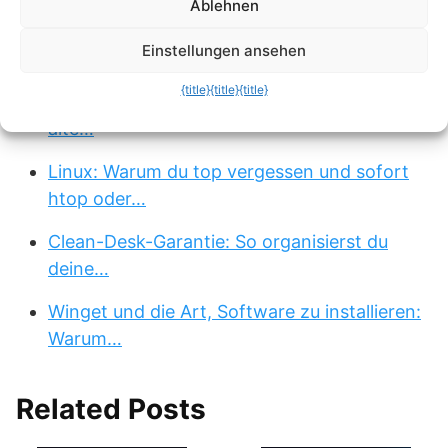
Ablehnen
Festplatten-Spione im Terminal:
Einstellungen ansehen
Speicherfresser…
{title}
{title}
{title}
Das „Moderne Rust-Terminal“: Warum du
alte…
Linux: Warum du top vergessen und sofort
htop oder…
Clean-Desk-Garantie: So organisierst du
deine…
Winget und die Art, Software zu installieren:
Warum…
Related Posts