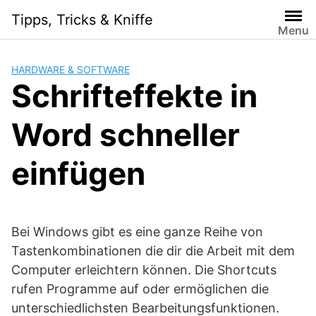
S
Tipps, Tricks & Kniffe
k
Menu
i
p
HARDWARE & SOFTWARE
t
Schrifteffekte in
o
c
Word schneller
o
n
t
einfügen
e
n
t
Bei Windows gibt es eine ganze Reihe von
Tastenkombinationen die dir die Arbeit mit dem
Computer erleichtern können. Die Shortcuts
rufen Programme auf oder ermöglichen die
unterschiedlichsten Bearbeitungsfunktionen.