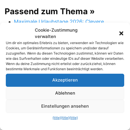
Passend zum Thema »
Maximale Urlaubstage 2026: Clevere
Nutzung der…
Cookie-Zustimmung
verwalten
echo rm -rf: Der 4-Buchstaben-Trick, der
Um dir ein optimales Erlebnis zu bieten, verwenden wir Technologien wie
Cookies, um Geräteinformationen zu speichern und/oder darauf
dein…
zuzugreifen. Wenn du diesen Technologien zustimmst, können wir Daten
wie das Surfverhalten oder eindeutige IDs auf dieser Website verarbeiten.
Linux: Warum du top vergessen und sofort
Wenn du deine Zustimmung nicht erteilst oder zurückziehst, können
bestimmte Merkmale und Funktionen beeinträchtigt werden.
htop oder…
Akzeptieren
Zwischenablage auf Steroiden: Wie du
deine…
Ablehnen
Linux Pro-Tipp: Die magische
Einstellungen ansehen
Rückwärtssuche in der…
{title}
{title}
{title}
Schluss mit Zwangs-Updates: So pausierst