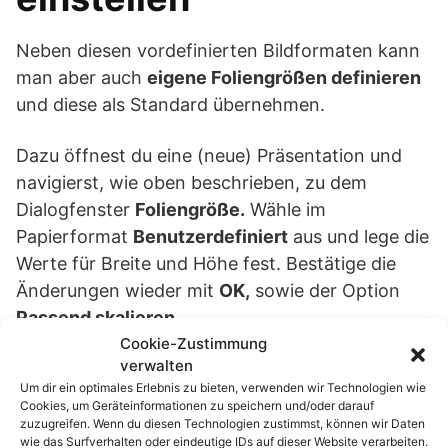
Neben diesen vordefinierten Bildformaten kann
man aber auch
eigene Foliengrößen definieren
und diese als Standard übernehmen.
Dazu öffnest du eine (neue) Präsentation und
navigierst, wie oben beschrieben, zu dem
Dialogfenster
Foliengröße.
Wähle im
Papierformat
Benutzerdefiniert
aus und lege die
Werte für Breite und Höhe fest. Bestätige die
Änderungen wieder mit
OK,
sowie der Option
Passend skalieren
.
Cookie-Zustimmung
verwalten
Im Register
Entwurf
klickst du mit der rechten
Um dir ein optimales Erlebnis zu bieten, verwenden wir Technologien wie
Maustaste auf das gewünschte Foliendesign und
Cookies, um Geräteinformationen zu speichern und/oder darauf
wählst im Kontextmenü anschließend den
zuzugreifen. Wenn du diesen Technologien zustimmst, können wir Daten
wie das Surfverhalten oder eindeutige IDs auf dieser Website verarbeiten.