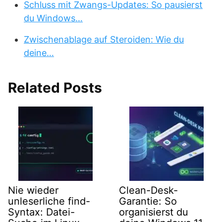
Schluss mit Zwangs-Updates: So pausierst
du Windows…
Zwischenablage auf Steroiden: Wie du
deine…
Related Posts
Nie wieder
Clean-Desk-
unleserliche find-
Garantie: So
Syntax: Datei-
organisierst du