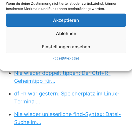
Eintrag
Für alle Folien übernehmen
.
Wenn du deine Zustimmung nicht erteilst oder zurückziehst, können
bestimmte Merkmale und Funktionen beeinträchtigt werden.
Passend zum Thema »
Akzeptieren
Der 1-Sekunden-Webserver: Wie du mit
Ablehnen
Python sofort…
Einstellungen ansehen
Clean-Desk-Garantie: So organisierst du
{title}
{title}
{title}
deine…
Nie wieder doppelt tippen: Der Ctrl+R-
Geheimtipp für…
df -h war gestern: Speicherplatz im Linux-
Terminal…
Nie wieder unleserliche find-Syntax: Datei-
Suche im…