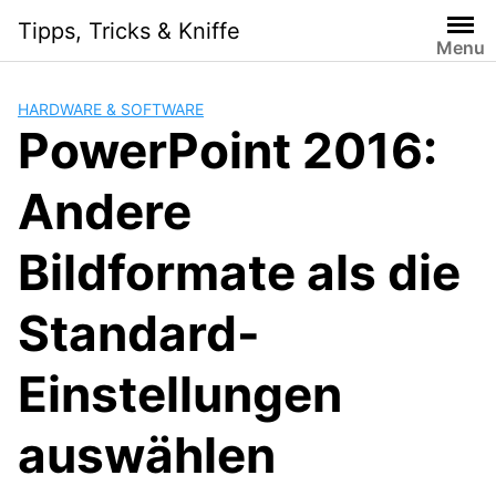
S
Tipps, Tricks & Kniffe
k
Menu
i
p
HARDWARE & SOFTWARE
t
PowerPoint 2016:
o
c
Andere
o
n
t
Bildformate als die
e
n
Standard-
t
Einstellungen
auswählen