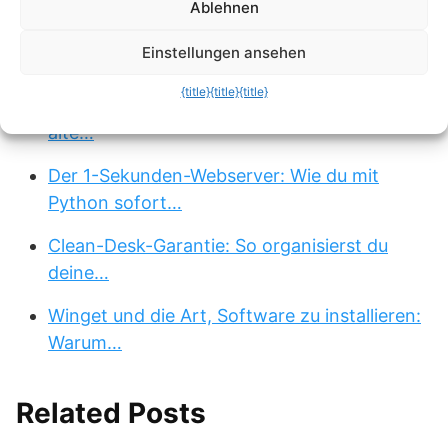
Ablehnen
Linux Pro-Tipp: Die magische
Einstellungen ansehen
Rückwärtssuche in der…
{title}
{title}
{title}
Das „Moderne Rust-Terminal“: Warum du
alte…
Der 1-Sekunden-Webserver: Wie du mit
Python sofort…
Clean-Desk-Garantie: So organisierst du
deine…
Winget und die Art, Software zu installieren:
Warum…
Related Posts