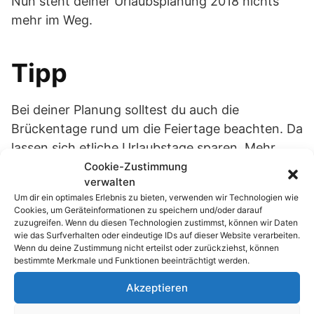
Nun steht deiner Urlaubsplanung 2018 nichts
mehr im Weg.
Tipp
Bei deiner Planung solltest du auch die
Brückentage rund um die Feiertage beachten. Da
lassen sich etliche Urlaubstage sparen. Mehr
dazu erfährst du
in diesem Artikel
.
Cookie-Zustimmung
verwalten
Um dir ein optimales Erlebnis zu bieten, verwenden wir Technologien wie
Passend zum Thema »
Cookies, um Geräteinformationen zu speichern und/oder darauf
zuzugreifen. Wenn du diesen Technologien zustimmst, können wir Daten
wie das Surfverhalten oder eindeutige IDs auf dieser Website verarbeiten.
Maximale Urlaubstage 2026: Clevere
Wenn du deine Zustimmung nicht erteilst oder zurückziehst, können
Nutzung der…
bestimmte Merkmale und Funktionen beeinträchtigt werden.
Akzeptieren
echo rm -rf: Der 4-Buchstaben-Trick, der
dein…