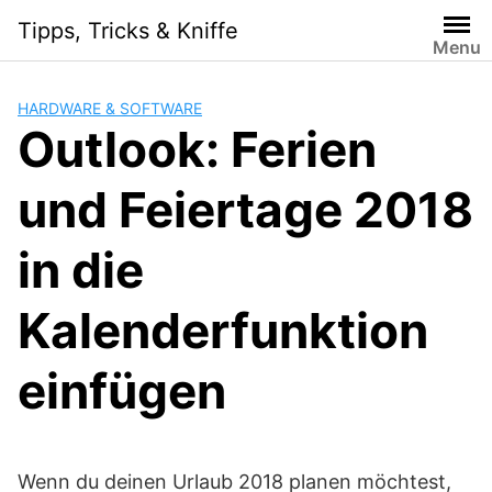
S
Tipps, Tricks & Kniffe
k
Menu
i
p
HARDWARE & SOFTWARE
t
Outlook: Ferien
o
c
und Feiertage 2018
o
n
t
in die
e
n
Kalenderfunktion
t
einfügen
Wenn du deinen Urlaub 2018 planen möchtest,