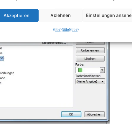
Akzeptieren
Ablehnen
Einstellungen anseh
{title}
{title}
{title}