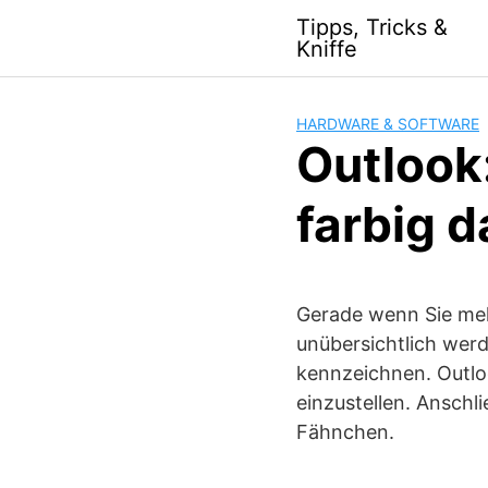
S
Tipps, Tricks &
k
Kniffe
i
p
t
HARDWARE & SOFTWARE
o
Outlook:
c
o
farbig d
n
t
e
n
Gerade wenn Sie meh
t
unübersichtlich werde
kennzeichnen. Outloo
einzustellen. Anschl
Fähnchen.