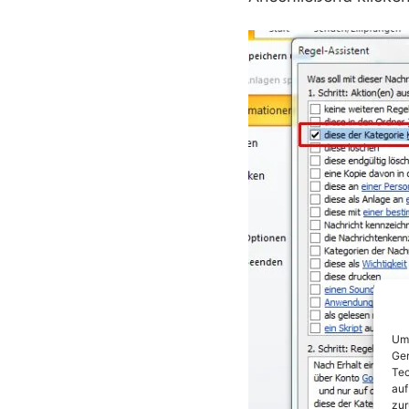
Um 
Ger
Tec
auf
zur