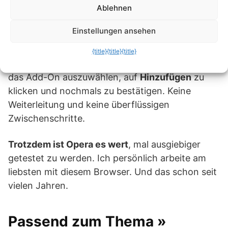
Ablehnen
Tetzchner, war Mitbegründer und langjähriger
Leiter von Opera, bevor er 2013 Vivaldi in´s
Einstellungen ansehen
Leben rief.
{title}
{title}
{title}
Bei Vivaldi reicht es aus, im Chrome Web Store
das Add-On auszuwählen, auf
Hinzufügen
zu
klicken und nochmals zu bestätigen. Keine
Weiterleitung und keine überflüssigen
Zwischenschritte.
Trotzdem ist Opera es wert
, mal ausgiebiger
getestet zu werden. Ich persönlich arbeite am
liebsten mit diesem Browser. Und das schon seit
vielen Jahren.
Passend zum Thema »