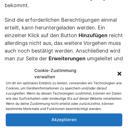
bekommt.
Sind die erforderlichen Berechtigungen einmal
erteilt, kann heruntergeladen werden. Ein
einzelner Klick auf den Button
Hinzufügen
reicht
allerdings nicht aus, das weitere Vorgehen muss
auch noch bestätigt werden. Anschließend wird
man zur Seite der
Erweiterungen
umgeleitet und
erst hier wird das Add-On mit der Schaltfläche
Cookie-Zustimmung
Installieren
dem Browser hinzugefügt.
verwalten
Um dir ein optimales Erlebnis zu bieten, verwenden wir Technologien wie
Cookies, um Geräteinformationen zu speichern und/oder darauf
Fazit:
zuzugreifen. Wenn du diesen Technologien zustimmst, können wir Daten
wie das Surfverhalten oder eindeutige IDs auf dieser Website verarbeiten.
Wenn du deine Zustimmung nicht erteilst oder zurückziehst, können
bestimmte Merkmale und Funktionen beeinträchtigt werden.
Das dieses (neue) Verfahren noch einfacher
umgesetzt werden kann, zeigt der
Vivaldi-
Akzeptieren
Browser.
Dessen Gründer, Jon Stephenson von