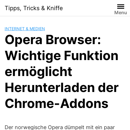
S
Tipps, Tricks & Kniffe
k
Menu
i
p
INTERNET & MEDIEN
t
Opera Browser:
o
c
Wichtige Funktion
o
n
t
ermöglicht
e
n
Herunterladen der
t
Chrome-Addons
Der norwegische Opera dümpelt mit ein paar