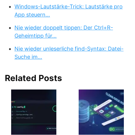
Windows-Lautstärke-Trick: Lautstärke pro
App steuern…
Nie wieder doppelt tippen: Der Ctrl+R-
Geheimtipp für…
Nie wieder unleserliche find-Syntax: Datei-
Suche im…
Related Posts