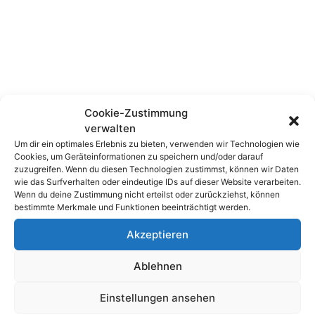
Cookie-Zustimmung
verwalten
Um dir ein optimales Erlebnis zu bieten, verwenden wir Technologien wie
Cookies, um Geräteinformationen zu speichern und/oder darauf
zuzugreifen. Wenn du diesen Technologien zustimmst, können wir Daten
wie das Surfverhalten oder eindeutige IDs auf dieser Website verarbeiten.
Wenn du deine Zustimmung nicht erteilst oder zurückziehst, können
bestimmte Merkmale und Funktionen beeinträchtigt werden.
Akzeptieren
Ablehnen
4. Auf die gleiche Weise können Sie
gegebenenfalls auch die Bluetooth-Adapter und
Einstellungen ansehen
1394-Verbindungen deaktivieren –