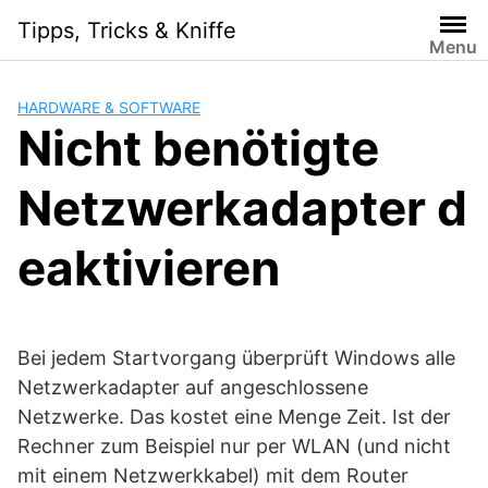
S
Tipps, Tricks & Kniffe
k
Menu
i
p
HARDWARE & SOFTWARE
t
Nicht benötigte
o
c
Netzwerkadapter d
o
n
t
eaktivieren
e
n
t
Bei jedem Startvorgang überprüft Windows alle
Netzwerkadapter auf angeschlossene
Netzwerke. Das kostet eine Menge Zeit. Ist der
Rechner zum Beispiel nur per WLAN (und nicht
mit einem Netzwerkkabel) mit dem Router