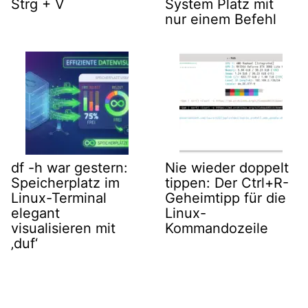
Strg + V
System Platz mit
nur einem Befehl
df -h war gestern:
Nie wieder doppelt
Speicherplatz im
tippen: Der Ctrl+R-
Linux-Terminal
Geheimtipp für die
elegant
Linux-
visualisieren mit
Kommandozeile
‚duf‘