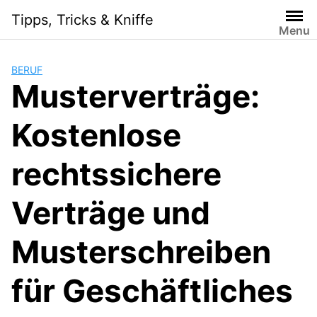
S
Tipps, Tricks & Kniffe
k
Menu
i
p
BERUF
t
Musterverträge:
o
c
Kostenlose
o
n
t
rechtssichere
e
n
Verträge und
t
Musterschreiben
für Geschäftliches