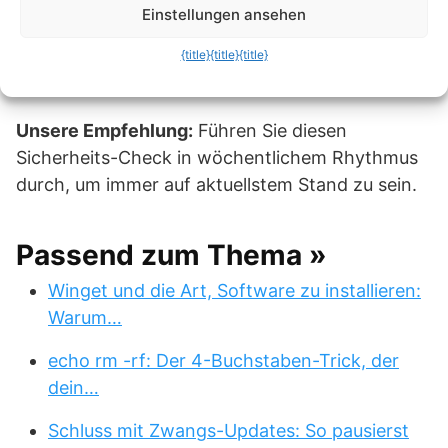
Einstellungen ansehen
die Schaltfläche „Suchen“, eine Google-Suche mit
entsprechendem Ergebnis. Suchen Sie sich hier
{title}
{title}
{title}
den passenden Anbieter heraus.
Unsere Empfehlung:
Führen Sie diesen
Sicherheits-Check in wöchentlichem Rhythmus
durch, um immer auf aktuellstem Stand zu sein.
Passend zum Thema »
Winget und die Art, Software zu installieren:
Warum…
echo rm -rf: Der 4-Buchstaben-Trick, der
dein…
Schluss mit Zwangs-Updates: So pausierst