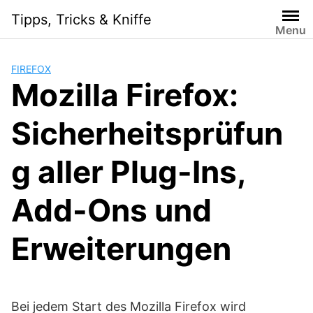
S
Tipps, Tricks & Kniffe
k
Menu
i
p
FIREFOX
t
Mozilla Firefox:
o
c
Sicherheitsprüfun
o
n
t
g aller Plug-Ins,
e
n
Add-Ons und
t
Erweiterungen
Bei jedem Start des Mozilla Firefox wird