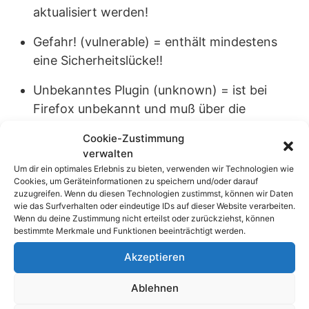
aktualisiert werden!
Gefahr! (vulnerable) = enthält mindestens
eine Sicherheitslücke!!
Unbekanntes Plugin (unknown) = ist bei
Firefox unbekannt und muß über die
Herstellerseite aktualisiert werden.
Cookie-Zustimmung
verwalten
Um dir ein optimales Erlebnis zu bieten, verwenden wir Technologien wie
Cookies, um Geräteinformationen zu speichern und/oder darauf
zuzugreifen. Wenn du diesen Technologien zustimmst, können wir Daten
wie das Surfverhalten oder eindeutige IDs auf dieser Website verarbeiten.
Wenn du deine Zustimmung nicht erteilst oder zurückziehst, können
bestimmte Merkmale und Funktionen beeinträchtigt werden.
Zur Aktualisierung klicken Sie auf die
Schaltflächen der Erweiterungen, die von Firefox
Akzeptieren
erkannt wurden.
Ablehnen
Bei den unbekannten Plugins öffnet ein Klick auf