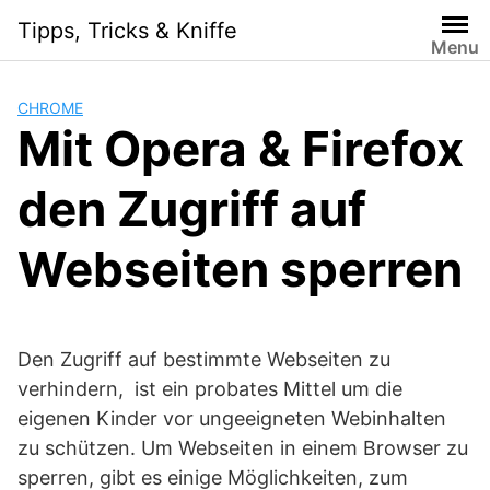
S
Tipps, Tricks & Kniffe
k
Menu
i
p
CHROME
t
Mit Opera & Firefox
o
c
den Zugriff auf
o
n
t
Webseiten sperren
e
n
t
Den Zugriff auf bestimmte Webseiten zu
verhindern, ist ein probates Mittel um die
eigenen Kinder vor ungeeigneten Webinhalten
zu schützen. Um Webseiten in einem Browser zu
sperren, gibt es einige Möglichkeiten, zum