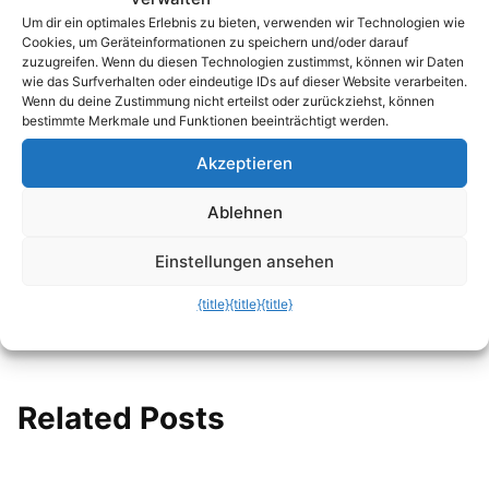
df -h war gestern: Speicherplatz im Linux-
Um dir ein optimales Erlebnis zu bieten, verwenden wir Technologien wie
Terminal…
Cookies, um Geräteinformationen zu speichern und/oder darauf
zuzugreifen. Wenn du diesen Technologien zustimmst, können wir Daten
Das „Moderne Rust-Terminal“: Warum du
wie das Surfverhalten oder eindeutige IDs auf dieser Website verarbeiten.
Wenn du deine Zustimmung nicht erteilst oder zurückziehst, können
alte…
bestimmte Merkmale und Funktionen beeinträchtigt werden.
Festplatten-Spione im Terminal:
Akzeptieren
Speicherfresser…
Ablehnen
Der 1-Sekunden-Webserver: Wie du mit
Einstellungen ansehen
Python sofort…
{title}
{title}
{title}
Linux Pro-Tipp: Die magische
Rückwärtssuche in der…
Related Posts