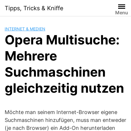
S
Tipps, Tricks & Kniffe
k
Menu
i
p
INTERNET & MEDIEN
t
Opera Multisuche:
o
c
Mehrere
o
n
t
Suchmaschinen
e
n
gleichzeitig nutzen
t
Möchte man seinem Internet-Browser eigene
Suchmaschinen hinzufügen, muss man entweder
(je nach Browser) ein Add-On herunterladen