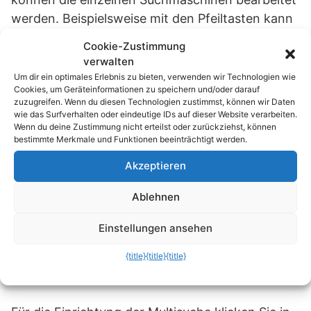
werden. Beispielsweise mit den Pfeiltasten kann
die Position eines Suchdienstes in der Anzeige-
Cookie-Zustimmung
Liste geändert werden. Generell gilt, dass
verwalten
Änderungen sowie Neuerstellungen von
Um dir ein optimales Erlebnis zu bieten, verwenden wir Technologien wie
Cookies, um Geräteinformationen zu speichern und/oder darauf
Multisuchen mit der Symbolschaltfläche
zuzugreifen. Wenn du diesen Technologien zustimmst, können wir Daten
„Speichern“ abschließend bestätigt werden
wie das Surfverhalten oder eindeutige IDs auf dieser Website verarbeiten.
Wenn du deine Zustimmung nicht erteilst oder zurückziehst, können
müssen. Die Änderungen werden bei Opera erst
bestimmte Merkmale und Funktionen beeinträchtigt werden.
nach einem Browser-Neustart aktiviert.
Akzeptieren
Ablehnen
Einstellungen ansehen
{title}
{title}
{title}