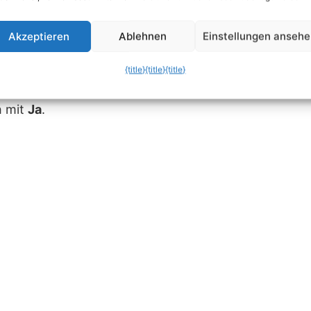
Akzeptieren
Ablehnen
Einstellungen anseh
{title}
{title}
{title}
tei-Endung der Kopie von
.docx
auf
.zip
. Die nachfo
h mit
Ja
.