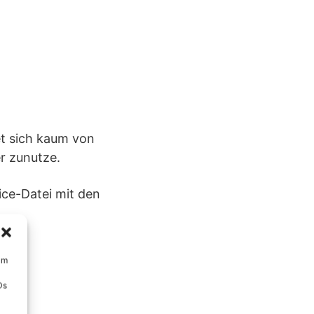
t sich kaum von
er zunutze.
ice-Datei mit den
um
Ds