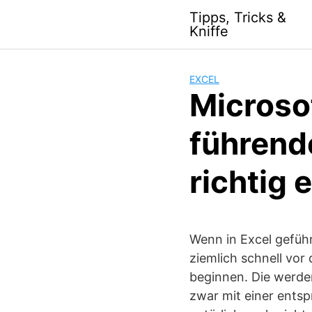
S
Tipps, Tricks &
k
Kniffe
i
p
t
EXCEL
o
Microsof
c
o
führende
n
t
richtig 
e
n
t
Wenn in Excel gefüh
ziemlich schnell vor
beginnen. Die werde
zwar mit einer ents