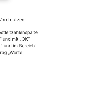
 Word nutzen.
stleitzahlenspalte
e“ und mit „OK“
rt“ und im Bereich
trag „Werte