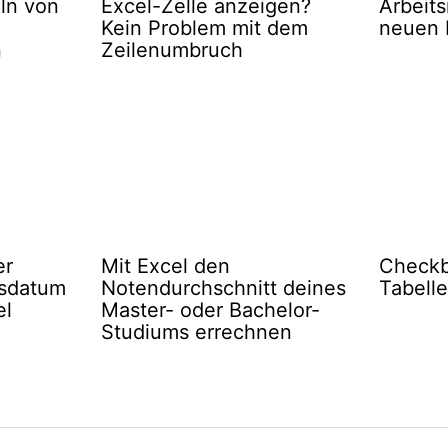
ln von
Excel-Zelle anzeigen?
Arbeit
Kein Problem mit dem
neuen 
n
Zeilenumbruch
er
Mit Excel den
Checkb
tsdatum
Notendurchschnitt deines
Tabell
el
Master- oder Bachelor-
Studiums errechnen