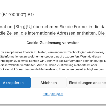
B1;“00000″);B1)
ation [Strg][U] übernehmen Sie die Formel in die d
 die Zellen, die internationale Adressen enthalten. Die
palte A eingetragenen Länderkennzeichen.
Cookie-Zustimmung verwalten
dir ein optimales Erlebnis zu bieten, verwenden wir Technologien wie Cookies, 
äteinformationen zu speichern und/oder darauf zuzugreifen. Wenn du diesen
hnologien zustimmst, können wir Daten wie das Surfverhalten oder eindeutige I
 dieser Website verarbeiten. Wenn du deine Zustimmung nicht erteilst oder
ückziehst, können bestimmte Merkmale und Funktionen beeinträchtigt werden.
Akzeptieren
Ablehnen
Einstellungen anseh
{title}
{title}
{title}