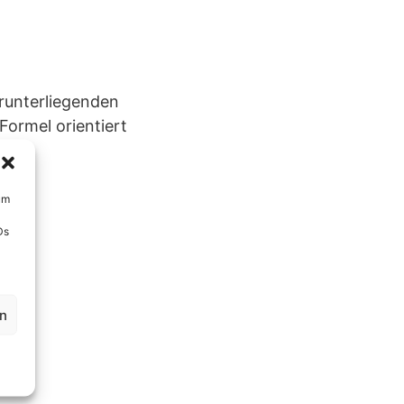
arunterliegenden
 Formel orientiert
um
Ds
en