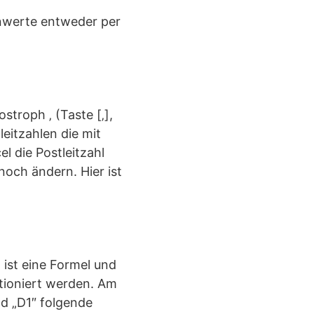
enwerte entweder per
stroph ‚ (Taste [‚],
eitzahlen die mit
l die Postleitzahl
noch ändern. Hier ist
 ist eine Formel und
sitioniert werden. Am
ld „D1″ folgende