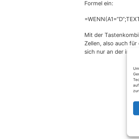
Formel ein:
=WENN(A1=“D“;TEXT(
Mit der Tastenkombin
Zellen, also auch für
sich nur an der in S
Um 
Ger
Tec
auf
zur