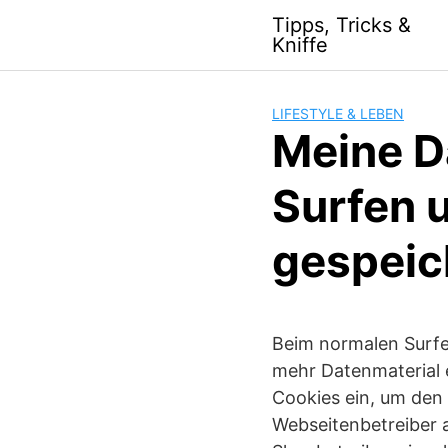
S
Tipps, Tricks &
k
Kniffe
i
p
t
LIFESTYLE & LEBEN
o
Meine D
c
o
Surfen 
n
t
gespeic
e
n
t
Beim normalen Surfe
mehr Datenmaterial 
Cookies ein, um den
Webseitenbetreiber 