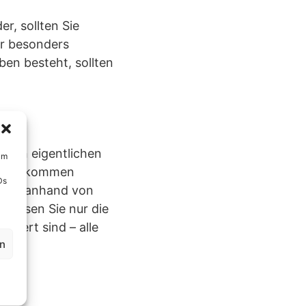
r, sollten Sie
er besonders
ben besteht, sollten
t
r den eigentlichen
um
em Einkommen
Ds
 Sie anhand von
 müssen Sie nur die
atiert sind – alle
en