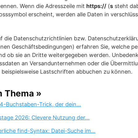
kennen. Wenn die Adresszeile mit
https://
(
s
steht dab
osssymbol erscheint, werden alle Daten in verschlüs
f die Datenschutzrichtlinien bzw. Datenschutzerklär
inen Geschäftsbedingungen) erfahren Sie, welche 
d ob sie an Dritte weitergegeben werden. Unbedenkli
ssdaten an Versandunternehmen oder die Übermittl
 beispielsweise Lastschriften abbuchen zu können.
m Thema »
 4-Buchstaben-Trick, der dein…
stage 2026: Clevere Nutzung der…
erliche find-Syntax: Datei-Suche im…