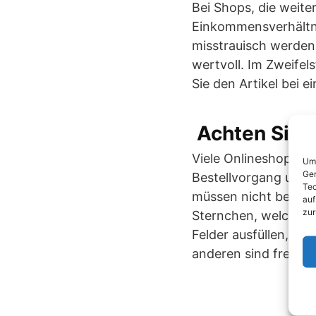
Bei Shops, die weit
Einkommensverhältni
misstrauisch werden
wertvoll. Im Zweifel
Sie den Artikel bei 
Achten Sie a
Viele Onlineshops ve
Um 
Ger
Bestellvorgang unn
Tec
müssen nicht beantw
auf
zur
Sternchen, welche Da
Felder ausfüllen, die
anderen sind freiwilli