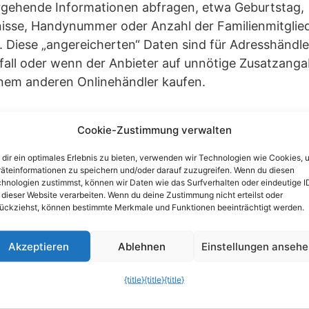
ergehende Informationen abfragen, etwa Geburtstag,
sse, Handynummer oder Anzahl der Familienmitgliede
. Diese „angereicherten“ Daten sind für Adresshändl
sfall oder wenn der Anbieter auf unnötige Zusatzanga
einem anderen Onlinehändler kaufen.
uf die Sternchen oder Fettschrif
Cookie-Zustimmung verwalten
rsuchen, im Bestellformular Daten abzufragen, die fü
dir ein optimales Erlebnis zu bieten, verwenden wir Technologien wie Cookies, 
äteinformationen zu speichern und/oder darauf zuzugreifen. Wenn du diesen
ötig sind. Fragen zur Handynummer oder monatlich
hnologien zustimmst, können wir Daten wie das Surfverhalten oder eindeutige I
ortet werden. Bei den meisten Formularen erkennen
 dieser Website verarbeiten. Wenn du deine Zustimmung nicht erteilst oder
ückziehst, können bestimmte Merkmale und Funktionen beeinträchtigt werden.
ten erforderlich sind und welche nicht. In der Regel
 mit einem Sternchen versehen oder in Fettschrift form
Akzeptieren
Ablehnen
Einstellungen anseh
g und sollten leer bleiben.
{title}
{title}
{title}