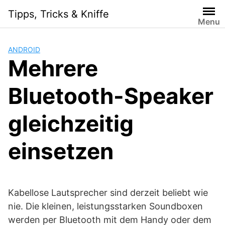
S
Tipps, Tricks & Kniffe
k
Menu
i
p
ANDROID
t
Mehrere
o
c
Bluetooth-Speaker
o
n
t
gleichzeitig
e
n
einsetzen
t
Kabellose Lautsprecher sind derzeit beliebt wie
nie. Die kleinen, leistungsstarken Soundboxen
werden per Bluetooth mit dem Handy oder dem