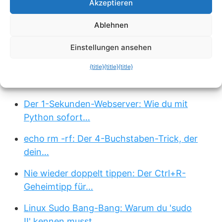
Akzeptieren
Passend zum Thema »
Ablehnen
Windows-Lautstärke-Trick: Lautstärke pro
Einstellungen ansehen
App steuern…
{title}
{title}
{title}
Linux Pro-Tipp: Die magische
Rückwärtssuche in der…
Der 1-Sekunden-Webserver: Wie du mit
Python sofort…
echo rm -rf: Der 4-Buchstaben-Trick, der
dein…
Nie wieder doppelt tippen: Der Ctrl+R-
Geheimtipp für…
Linux Sudo Bang-Bang: Warum du 'sudo
!!' kennen musst