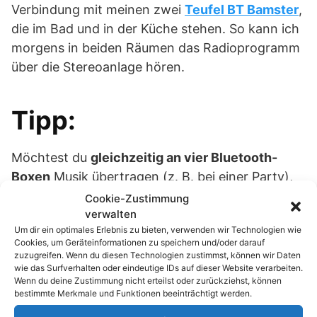
Verbindung mit meinen zwei
Teufel BT Bamster
,
die im Bad und in der Küche stehen. So kann ich
morgens in beiden Räumen das Radioprogramm
über die Stereoanlage hören.
Tipp:
Möchtest du
gleichzeitig an vier Bluetooth-
Boxen
Musik übertragen (z. B. bei einer Party),
dann lohnt sich die Anschaffung des
Kokkia
Cookie-Zustimmung
A10m_X2_Splitter
verwalten
. Dieses Set enthält zwei
Um dir ein optimales Erlebnis zu bieten, verwenden wir Technologien wie
Transmitter/Splitter, sowie einen Klinken-
Cookies, um Geräteinformationen zu speichern und/oder darauf
Adapter. Das Set kosten um die 125 Euro. Damit
zuzugreifen. Wenn du diesen Technologien zustimmst, können wir Daten
wie das Surfverhalten oder eindeutige IDs auf dieser Website verarbeiten.
ist dann eine Wohnung optimal mit Musik aus
Wenn du deine Zustimmung nicht erteilst oder zurückziehst, können
einer Quelle versorgt.
bestimmte Merkmale und Funktionen beeinträchtigt werden.