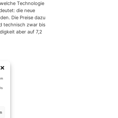
 welche Technologie
eutet: die neue
den. Die Preise dazu
nd technisch zwar bis
igkeit aber auf 7,2
um
Ds
en