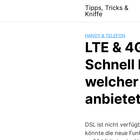
S
Tipps, Tricks &
k
Kniffe
i
p
t
HANDY & TELEFON
o
LTE & 4
c
o
Schnell
n
t
welcher
e
n
t
anbiete
DSL ist nicht verfüg
könnte die neue Funk