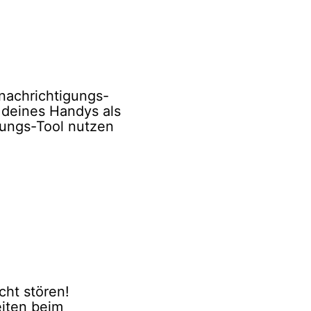
nachrichtigungs-
 deines Handys als
rungs-Tool nutzen
icht stören!
iten beim