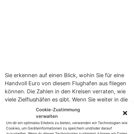
Sie erkennen auf einen Blick, wohin Sie für eine
Handvoll Euro von diesem Flughafen aus fliegen
können. Die Zahlen in den Kreisen verraten, wie
viele Zielflughäfen es gibt. Wenn Sie weiter in die
Karte hineinzoomen, werden die Zahlenkreise
Cookie-Zustimmung
aufgelöst und die einzelnen Flughäfen
verwalten
Um dir ein optimales Erlebnis zu bieten, verwenden wir Technologien wie
angezeigt. Per Klick auf eines der Ziele erfahren
Cookies, um Geräteinformationen zu speichern und/oder darauf
Sie, welcher Billigflieger die Route bedient.
zuzugreifen. Wenn du diesen Technologien zustimmst, können wir Daten