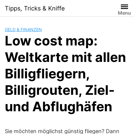
S
Tipps, Tricks & Kniffe
k
Menu
i
p
GELD & FINANZEN
t
Low cost map:
o
c
Weltkarte mit allen
o
n
t
Billigfliegern,
e
n
Billigrouten, Ziel-
t
und Abflughäfen
Sie möchten möglichst günstig fliegen? Dann