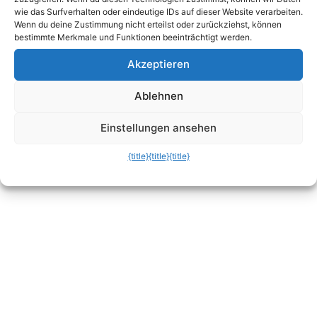
wie das Surfverhalten oder eindeutige IDs auf dieser Website verarbeiten.
Wenn du deine Zustimmung nicht erteilst oder zurückziehst, können
Neben den in Deutschland bekannten
bestimmte Merkmale und Funktionen beeinträchtigt werden.
Billigfliefern Air Berlin, Condor, easyJet,
Akzeptieren
Germanwings, TUIfly, BA oder Ryanair sind auch
alle international tätigen Billgairlines dabei, etwa
Ablehnen
Allegiant Air, Air Paradise, Webjet oder Jet4You
mit dabei.
Einstellungen ansehen
{title}
{title}
{title}