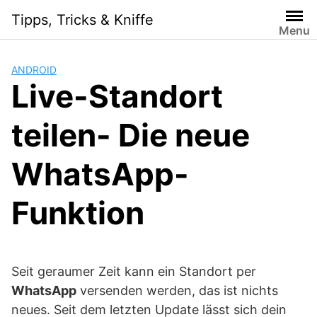
S
Tipps, Tricks & Kniffe
k
Menu
i
p
ANDROID
t
Live-Standort
o
c
teilen- Die neue
o
n
t
WhatsApp-
e
n
Funktion
t
Seit geraumer Zeit kann ein Standort per
WhatsApp
versenden werden, das ist nichts
neues. Seit dem letzten Update lässt sich dein