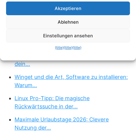
Smartphones aktiviert sein.
Akzeptieren
Passend zum Thema »
Ablehnen
Schluss mit Zwangs-Updates: So pausierst
Einstellungen ansehen
du Windows…
{title}
{title}
{title}
echo rm -rf: Der 4-Buchstaben-Trick, der
dein…
Winget und die Art, Software zu installieren:
Warum…
Linux Pro-Tipp: Die magische
Rückwärtssuche in der…
Maximale Urlaubstage 2026: Clevere
Nutzung der…