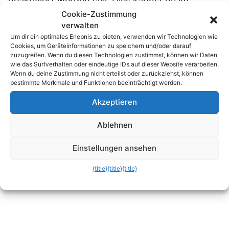
deaktiviert werden soll. Dies kannst du im
Cookie-Zustimmung
Kontextmenü des Browser-Icons über
Settings
verwalten
erreichen, oder du öffnest mit einem Rechtsklick
Um dir ein optimales Erlebnis zu bieten, verwenden wir Technologien wie
das erweiterte Kontextmenü und wählst hier
Cookies, um Geräteinformationen zu speichern und/oder darauf
Optionen
aus.
zuzugreifen. Wenn du diesen Technologien zustimmst, können wir Daten
wie das Surfverhalten oder eindeutige IDs auf dieser Website verarbeiten.
Wenn du deine Zustimmung nicht erteilst oder zurückziehst, können
bestimmte Merkmale und Funktionen beeinträchtigt werden.
Akzeptieren
Ablehnen
Einstellungen ansehen
{title}
{title}
{title}