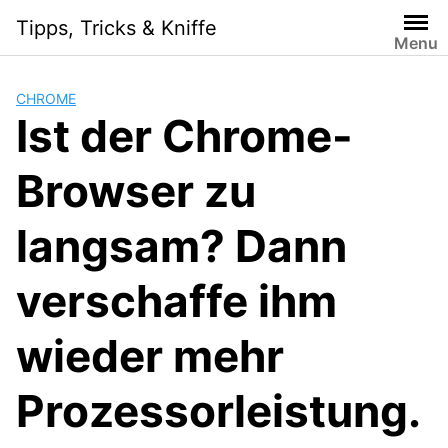
S
Tipps, Tricks & Kniffe
k
Menu
i
p
CHROME
t
Ist der Chrome-
o
c
Browser zu
o
n
t
langsam? Dann
e
n
verschaffe ihm
t
wieder mehr
Prozessorleistung.