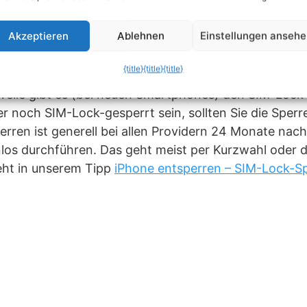
ck-Sperre entfernen
Akzeptieren
Ablehnen
Einstellungen anseh
mitunter noch mit einer SIM-Lock-Sperre versehen. D
{title}
{title}
{title}
r mit einer SIM-Karte eines bestimmten Providers ve
rweile gibt es (bei neuen Smartphones) den SIM-Lock
er noch SIM-Lock-gesperrt sein, sollten Sie die Sper
rren ist generell bei allen Providern 24 Monate nac
nlos durchführen. Das geht meist per Kurzwahl oder d
eht in unserem Tipp
iPhone entsperren – SIM-Lock-S