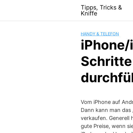
S
Tipps, Tricks &
k
Kniffe
i
p
t
HANDY & TELEFON
o
iPhone/
c
o
Schritte
n
t
durchfü
e
n
t
Vom iPhone auf And
Dann kann man das „
verkaufen. Generell 
gute Preise, wenn s