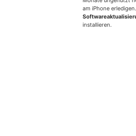
Monate ungenutzt her
am iPhone erledigen
Softwareaktualisie
installieren.