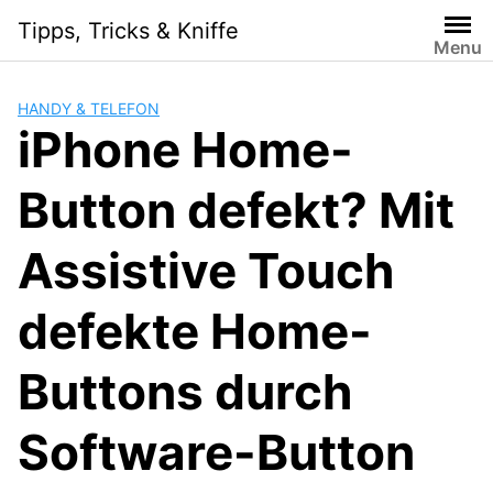
S
Tipps, Tricks & Kniffe
k
Menu
i
p
HANDY & TELEFON
t
iPhone Home-
o
c
Button defekt? Mit
o
n
t
Assistive Touch
e
n
defekte Home-
t
Buttons durch
Software-Button