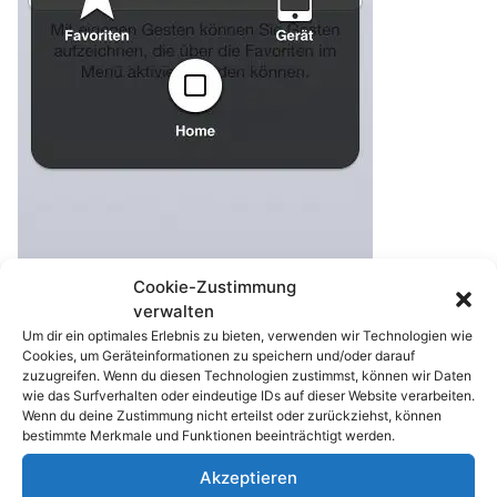
Cookie-Zustimmung
verwalten
Um dir ein optimales Erlebnis zu bieten, verwenden wir Technologien wie
Cookies, um Geräteinformationen zu speichern und/oder darauf
Wenn Sie mit dem Finger darauf tippen,
zuzugreifen. Wenn du diesen Technologien zustimmst, können wir Daten
wie das Surfverhalten oder eindeutige IDs auf dieser Website verarbeiten.
erscheint ein neues Menü. Hier können Sie unter
Wenn du deine Zustimmung nicht erteilst oder zurückziehst, können
anderem mit „Home“ das Drücken des
bestimmte Merkmale und Funktionen beeinträchtigt werden.
Homebuttons simulieren. Zudem gibt es weitere
Akzeptieren
Schnellbefehle für Siri, zum Sperren und Drehen