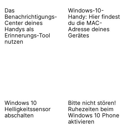
Das
Windows-10-
Benachrichtigungs-
Handy: Hier findest
Center deines
du die MAC-
Handys als
Adresse deines
Erinnerungs-Tool
Gerätes
nutzen
Windows 10
Bitte nicht stören!
Helligkeitssensor
Ruhezeiten beim
abschalten
Windows 10 Phone
aktivieren