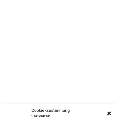
Cookie-Zustimmung
verwalten