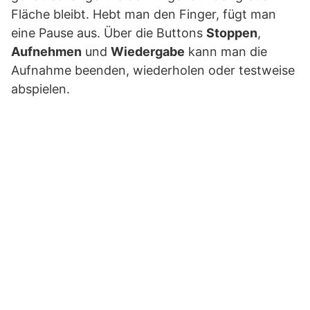
Fläche bleibt. Hebt man den Finger, fügt man
eine Pause aus. Über die Buttons
Stoppen
,
Aufnehmen
und
Wiedergabe
kann man die
Aufnahme beenden, wiederholen oder testweise
abspielen.