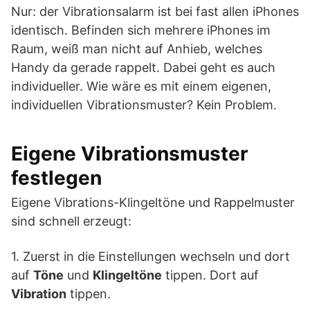
Nur: der Vibrationsalarm ist bei fast allen iPhones
identisch. Befinden sich mehrere iPhones im
Raum, weiß man nicht auf Anhieb, welches
Handy da gerade rappelt. Dabei geht es auch
individueller. Wie wäre es mit einem eigenen,
individuellen Vibrationsmuster? Kein Problem.
Eigene Vibrationsmuster
festlegen
Eigene Vibrations-Klingeltöne und Rappelmuster
sind schnell erzeugt:
1. Zuerst in die Einstellungen wechseln und dort
auf
Töne
und
Klingeltöne
tippen. Dort auf
Vibration
tippen.