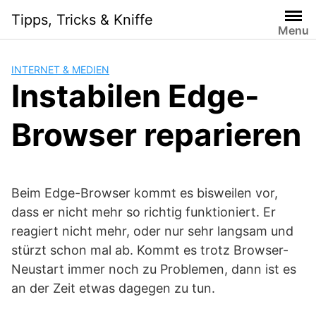
S
Tipps, Tricks & Kniffe
k
Menu
i
p
INTERNET & MEDIEN
t
Instabilen Edge-
o
c
Browser reparieren
o
n
t
e
Beim Edge-Browser kommt es bisweilen vor,
n
t
dass er nicht mehr so richtig funktioniert. Er
reagiert nicht mehr, oder nur sehr langsam und
stürzt schon mal ab. Kommt es trotz Browser-
Neustart immer noch zu Problemen, dann ist es
an der Zeit etwas dagegen zu tun.