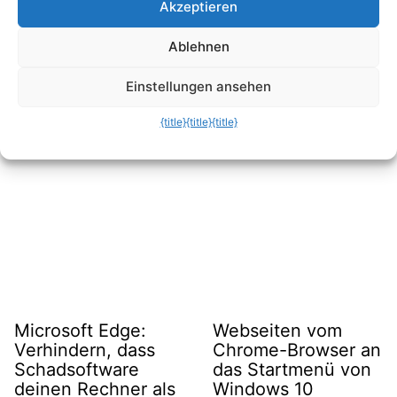
Akzeptieren
Python sofort…
Ablehnen
Linux: Warum du top vergessen und sofort
htop oder…
Einstellungen ansehen
{title}
{title}
{title}
Related Posts
Microsoft Edge:
Webseiten vom
Verhindern, dass
Chrome-Browser an
Schadsoftware
das Startmenü von
deinen Rechner als
Windows 10