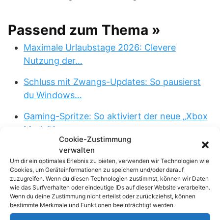
Passend zum Thema »
Maximale Urlaubstage 2026: Clevere
Nutzung der…
Schluss mit Zwangs-Updates: So pausierst
du Windows…
Gaming-Spritze: So aktiviert der neue „Xbox
Mode“ in…
Cookie-Zustimmung
verwalten
Linux Pro-Tipp: Die magische
Um dir ein optimales Erlebnis zu bieten, verwenden wir Technologien wie
Rückwärtssuche in der…
Cookies, um Geräteinformationen zu speichern und/oder darauf
zuzugreifen. Wenn du diesen Technologien zustimmst, können wir Daten
echo rm -rf: Der 4-Buchstaben-Trick, der
wie das Surfverhalten oder eindeutige IDs auf dieser Website verarbeiten.
Wenn du deine Zustimmung nicht erteilst oder zurückziehst, können
dein…
bestimmte Merkmale und Funktionen beeinträchtigt werden.
Der 1-Sekunden-Webserver: Wie du mit