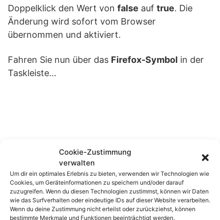
Doppelklick den Wert von
false
auf
true
. Die
Änderung wird sofort vom Browser
übernommen und aktiviert.
Fahren Sie nun über das
Firefox-Symbol
in der
Taskleiste…
Cookie-Zustimmung
verwalten
Um dir ein optimales Erlebnis zu bieten, verwenden wir Technologien wie
Cookies, um Geräteinformationen zu speichern und/oder darauf
…so werden
alle geöffneten Tabs
als
zuzugreifen. Wenn du diesen Technologien zustimmst, können wir Daten
Vorschaufenster angezeigt.
wie das Surfverhalten oder eindeutige IDs auf dieser Website verarbeiten.
Wenn du deine Zustimmung nicht erteilst oder zurückziehst, können
bestimmte Merkmale und Funktionen beeinträchtigt werden.