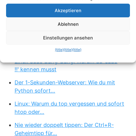
Passend zum Thema »
Akzeptieren
Linux Pro-Tipp: Die magische
Ablehnen
Rückwärtssuche in der…
Einstellungen ansehen
echo rm -rf: Der 4-Buchstaben-Trick, der
dein…
{title}
{title}
{title}
Linux Sudo Bang-Bang: Warum du 'sudo
!!' kennen musst
Der 1-Sekunden-Webserver: Wie du mit
Python sofort…
Linux: Warum du top vergessen und sofort
htop oder…
Nie wieder doppelt tippen: Der Ctrl+R-
Geheimtipp für…